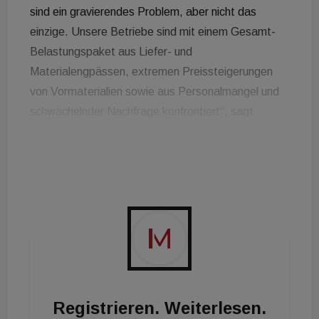
sind ein gravierendes Problem, aber nicht das
einzige. Unsere Betriebe sind mit einem Gesamt-
Belastungspaket aus Liefer- und
Materialengpässen, extremen Preissteigerungen
von Vormaterialien sowie aus Personalmangel und
schwächelnder Nachfrage konfrontiert“, sagt
Renate Scheichelbauer-Schuster, Obfrau der
Bundessparte Gewerbe und Handwerk. „Nach drei
Jahren im Dauerkrisenmodus wird das vielen
endgültig zu viel. Sie sind finanziell wie emotional bis
zum Letzten gefordert.“
Nicht auf Vor-Corona-Niveau
Laut Daten von KMU Forschung Austria konnte das
Gewerbe und Handwerk in Österreich die Einbußen
Registrieren. Weiterlesen.