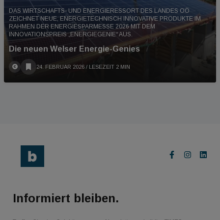
DAS WIRTSCHAFTS- UND ENERGIERESSORT DES LANDES OÖ
ZEICHNET NEUE, ENERGIETECHNISCH INNOVATIVE PRODUKTE IM
RAHMEN DER ENERGIESPARMESSE 2026 MIT DEM
INNOVATIONSPREIS „ENERGIEGENIE“ AUS.
Die neuen Welser Energie-Genies
24. FEBRUAR 2026
/ LESEZEIT 2 MIN
Informiert bleiben.