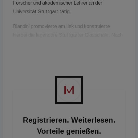
Forscher und akademischer Lehrer an der
Universität Stuttgart tätig.
Blandini promovierte am Ilek und konstruierte
hierbei die legendäre Stuttgarter Glasschale. Nach
einem Architekturstudium in den USA kehrte er nach
Stuttgart zurück, wo er seit 2018 als Vorstand des
Planungsbüros Werner Sobek tätig ist.
Außerdem gilt: Gemeinsam schaffen wir das!
Registrieren. Weiterlesen.
Vorteile genießen.