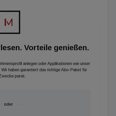
nten eine Umgebung für Test- und
 die Stromversorgung angeschlossen werden, damit
e testen können. An Bord des Musterkoffers sind die
lso die kabellosen und kabelgebundenen Systeme für
 Gebäudeautomation – egal ob im Alt-, Neu- oder
Sensoren und LED-Beleuchtungstests gehören zum
lesen. Vorteile genießen.
 auch das „Gehirn“ jedes Loxone Projektes nicht: der
 und automatisch die Vorgänge im Gebäude und sorgt
nehmensprofil anlegen oder Applikationen wie unser
ergieverbrauch. Das große Plus: Die persönlichen Daten
 Wir haben garantiert das richtige Abo-Paket für
dem Server gespeichert und landen nicht wie bei
 Zwecke parat.
oder
truieren wurde 2010 an der Jade Hochschule am
dmet sich der Digitalisierung im Bauwesen: Es nimmt