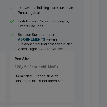
cklung, Transfer sowie Lehre und Studium entlang der
Testweise 3 buildingTIMES Magazin
der Planung über die Ausführung und den Betrieb
Printausgaben
ls auch betriebswirtschaftliche Aspekte betrachtet,
Erstellen von Pressemitteilungen,
dung der dazu benötigten Informationen stehen.
Events und Jobs
Schalten Sie über unsere
ABONNEMENTS
weitere
Funktionen frei und erhalten Sie den
vollen Zugang zu allen Artikeln!
Pro Abo
120,- € / Jahr exkl. MwSt.
Unlimitierter Zugang zu allen
Leistungen inkl. 5 Personen Abos