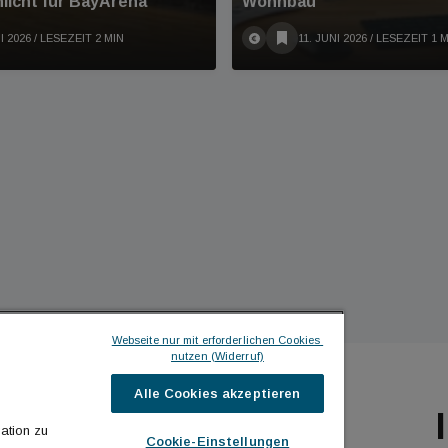
licht für BayArena
Wohnbau
I 2026
/ LESEZEIT 2 MIN
11. JUNI 2026
/ LESEZEIT 1 
Webseite nur mit erforderlichen Cookies 
nutzen (Widerruf)
Alle Cookies akzeptieren
ILDINGTIMES
ICH MÖCHTE ...
ation zu
Cookie-Einstellungen