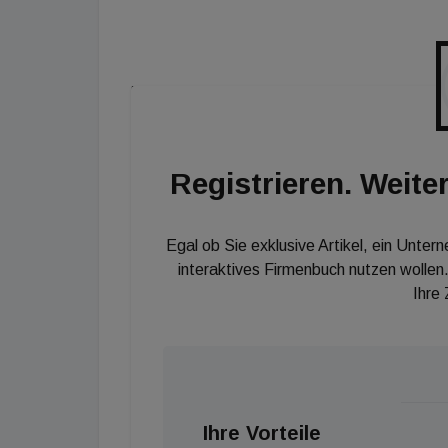
Der Musterkoffer bietet mit seinen Kompone
Demonstrationszwecke. Er muss lediglich an
die Studierenden ihre Programme und Projekt
Loxone eigene Air- und Tree-Technologie – a
alle Herausforderungen bei der intelligenten
Gewerbe- oder Spezialbau. Auch Schalter, 
Registrieren. Weiter
Umfang des Testkoffers dazu. Natürlich fehlt
Loxone Miniserver. Er steuert wunschgemäß
Egal ob Sie exklusive Artikel, ein Unter
so für Sicherheit, Komfort und optimalen En
interaktives Firmenbuch nutzen wollen.
der Bewohner bleiben so im Gebäude und auf 
Ihre
anderen Systemen in der Cloud.
Digitalisierung des Bauwesens im Fokus
Das Institut für Datenbankorientiertes Kons
Ihre Vorteile
Campus Oldenburg gegründet. Das Institut wi