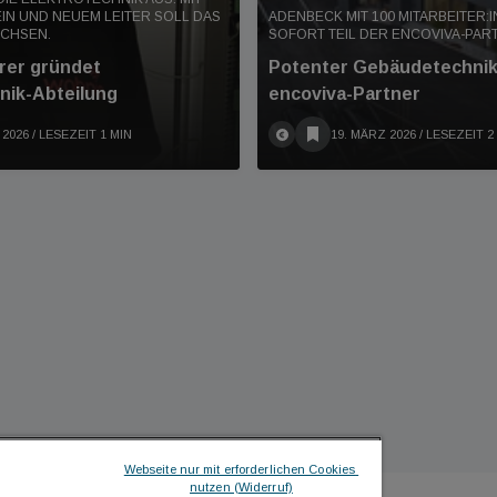
N UND NEUEM LEITER SOLL DAS
ADENBECK MIT 100 MITARBEITER:I
CHSEN.
SOFORT TEIL DER ENCOVIVA-PA
rer gründet
Potenter Gebäudetechnik
nik-Abteilung
encoviva-Partner
 2026
/ LESEZEIT 1 MIN
19. MÄRZ 2026
/ LESEZEIT 2
Webseite nur mit erforderlichen Cookies 
nutzen (Widerruf)