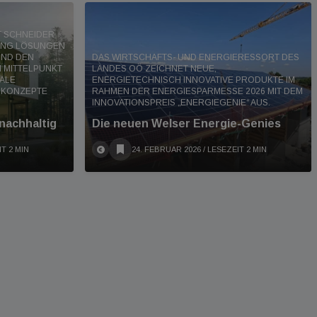
RT SCHNEIDER
DING LÖSUNGEN
UND DEN
DAS WIRTSCHAFTS- UND ENERGIERESSORT DES
 MITTELPUNKT
LANDES OÖ ZEICHNET NEUE,
TALE
ENERGIETECHNISCH INNOVATIVE PRODUKTE IM
 KONZEPTE
RAHMEN DER ENERGIESPARMESSE 2026 MIT DEM
INNOVATIONSPREIS „ENERGIEGENIE“ AUS.
 nachhaltig
Die neuen Welser Energie-Genies
IT 2 MIN
24. FEBRUAR 2026
/ LESEZEIT 2 MIN