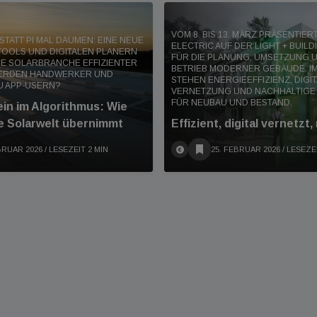
VOM 8. BIS 13. MÄRZ PRÄSENTIE
TATT PI MAL DAUMEN: EINE NEUE
ELECTRIC AUF DER LIGHT + BUIL
TOOLS UND DIGITALEN PLANERN
FÜR DIE PLANUNG, UMSETZUNG 
IE SOLARBRANCHE EFFIZIENTER
BETRIEB MODERNER GEBÄUDE. IM
WERDEN HANDWERKER UND
STEHEN ENERGIEEFFIZIENZ, DIGI
U APP-USERN?
VERNETZUNG UND NACHHALTIGE
FÜR NEUBAU UND BESTAND.
in im Algorithmus: Wie
e Solarwelt übernimmt
Effizient, digital vernetzt,
BRUAR 2026
/ LESEZEIT 2 MIN
25. FEBRUAR 2026
/ LESEZE