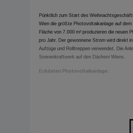
Pünktlich zum Start des Weihnachtsgeschäft
Wien die größte Photovoltaikanlage auf dem 
Fläche von 7.000 m² produzieren die neuen 
pro Jahr. Der gewonnene Strom wird direkt i
Aufzüge und Rolltreppen verwendet. Die Anla
Sonnenkraftwerk auf den Dächern Wiens.
Eckdaten Photovoltaikanlage:
Installierte Leistung: 1,3 MW
Fläche: ca. 7.000m² Modulfläche
Anzahl Module: rd. 3.300
Versorgt umgerechnet 700 Zwei-Personen-H
Errichter: PVI GmbH