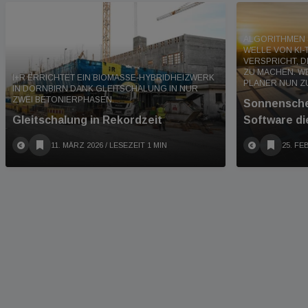
ALGORITHMEN S
WELLE VON KI-
VERSPRICHT, D
ZU MACHEN. 
I+R ERRICHTET EIN BIOMASSE-HYBRIDHEIZWERK
PLANER NUN Z
IN DORNBIRN DANK GLEITSCHALUNG IN NUR
ZWEI BETONIERPHASEN.
Sonnensche
Gleitschalung in Rekordzeit
Software di
11. MÄRZ 2026
/ LESEZEIT 1 MIN
25. FE