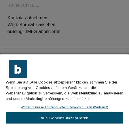
ICH MÖCHTE ...
Kontakt aufnehmen
Werbeformate ansehen
buildingTIMES abonnieren
RSS-Feed
Kontakt
Wenn Sie auf „Alle Cookies akzeptieren“ klicken, stimmen Sie der
Impressum
Speicherung von Cookies auf Ihrem Gerät zu, um die
Websitenavigation zu verbessern, die Websitenutzung zu analysieren
Datenschutz
und unsere Marketingbemühungen zu unterstützen.
AGB
Webseite nur mit erforderlichen Cookies nutzen (Widerruf)
Alle Cookies akzeptieren
© Cachalot Media House GmbH - Alle Rechte
vorbehalten