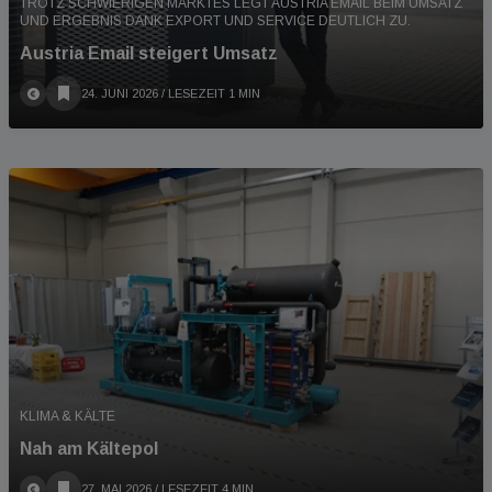
TROTZ SCHWIERIGEN MARKTES LEGT AUSTRIA EMAIL BEIM UMSATZ
UND ERGEBNIS DANK EXPORT UND SERVICE DEUTLICH ZU.
Austria Email steigert Umsatz
24. JUNI 2026
/ LESEZEIT 1 MIN
KLIMA & KÄLTE
Nah am Kältepol
27. MAI 2026
/ LESEZEIT 4 MIN