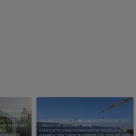
RT SCHNEIDER
DING LÖSUNGEN
UND DEN
DAS WIRTSCHAFTS- UND ENERGIERESSORT DES
 MITTELPUNKT
LANDES OÖ ZEICHNET NEUE,
TALE
ENERGIETECHNISCH INNOVATIVE PRODUKTE IM
 KONZEPTE
RAHMEN DER ENERGIESPARMESSE 2026 MIT DEM