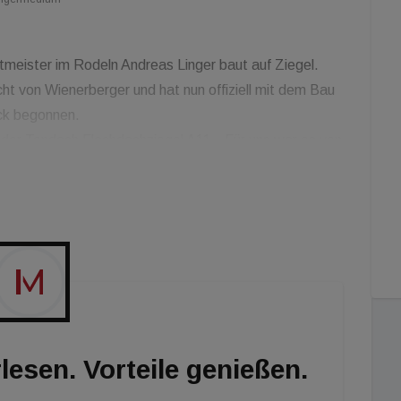
meister im Rodeln Andreas Linger baut auf Ziegel.
ht von Wienerberger und hat nun offiziell mit dem Bau
ck begonnen.
er Tondach Flachdachziegel A11. „Für uns war es von
 Baustoff, der seit Jahrtausenden erprobt ist, ist
t. Da es in Tirol doch sehr viel und oft schneit, haben
eden, um die Schneelast entsprechend gut abfedern zu
lesen. Vorteile genießen.