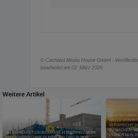
© Cachalot Media House GmbH - Veröffentlich
bearbeitet am 02. März 2026
Weitere Artikel
ALGORITHMEN S
WELLE VON KI-
VERSPRICHT, D
ZU MACHEN. 
I+R ERRICHTET EIN BIOMASSE-HYBRIDHEIZWERK
PLANER NUN Z
IN DORNBIRN DANK GLEITSCHALUNG IN NUR