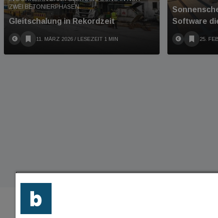
ZWEI BETONIERPHASEN.
Sonnensche
Gleitschalung in Rekordzeit
Software di
11. MÄRZ 2026
/ LESEZEIT 1 MIN
25. FE