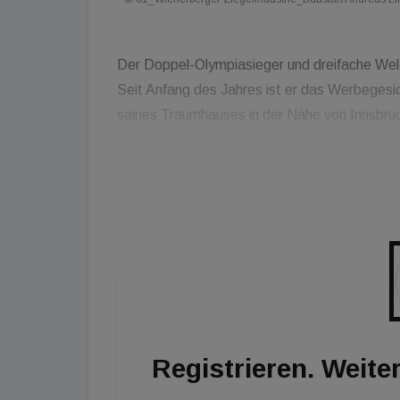
Der Doppel-Olympiasieger und dreifache Welt
Seit Anfang des Jahres ist er das Werbegesic
seines Traumhauses in der Nähe von Innsbru
Zum Einsatz kommen der Porotherm W.i und d
Anfang an klar, dass wir mit Ziegel bauen. Ein
natürlich optimal für unser neues Heim geeigne
wir uns für ein flach geneigtes Dach entschi
können.
Registrieren. Weiter