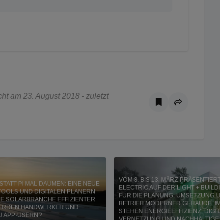
t am 23. August 2018 - zuletzt
VOM 8. BIS 13. MÄRZ PRÄSENTIE
TATT PI MAL DAUMEN: EINE NEUE
ELECTRIC AUF DER LIGHT + BUIL
TOOLS UND DIGITALEN PLANERN
FÜR DIE PLANUNG, UMSETZUNG 
IE SOLARBRANCHE EFFIZIENTER
BETRIEB MODERNER GEBÄUDE. IM
WERDEN HANDWERKER UND
STEHEN ENERGIEEFFIZIENZ, DIGI
U APP-USERN?
VERNETZUNG UND NACHHALTIGE