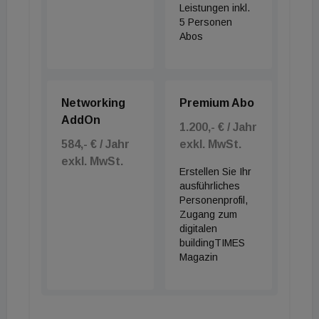
Business weltweit in der Kritik steht, scheint nicht
Leistungen inkl.
5 Personen
ganz schlüssig. Nur weil irgendwo LED´s in der
Abos
Zentrale installiert sind, sollte ein Konzern nicht als
supersauber deklariert werden können.
Networking
Premium Abo
AddOn
1.200,- € / Jahr
584,- € / Jahr
exkl. MwSt.
exkl. MwSt.
Erstellen Sie Ihr
ausführliches
Personenprofil,
Zugang zum
digitalen
buildingTIMES
Magazin