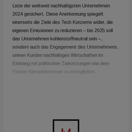
Liste der weltweit nachhaltigsten Unternehmen
2024 gesichert. Diese Anerkennung spiegelt
einerseits die Ziele des Tech Konzerns wider, die
eigenen Emissionen zu reduzieren – bis 2025 soll
das Unternehmen kohlenstoffneutral sein –,
sondern auch das Engagement des Unternehmens,
seinen Kunden nachhaltiges Wirtschaften im
Einklang mit politischen Zielsetzungen wie dem
Pariser Klimaabkommen zu ermöglichen.
Der Rating-Prozess begann mit einer Auswahl von
über 5.000 der weltweit größten und
einflussreichsten Unternehmen, wobei Faktoren wie
Umsatz, Marktkapitalisierung und Bekanntheit
berücksichtig wurden. Anschließend wurden nicht
nachhaltige Branchen ausgeschlossen und Faktoren