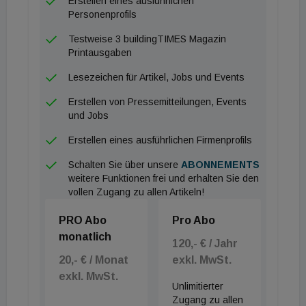
Erstellen eines ausführlichen
Personenprofils
11 Siemens / 24 Delta Electronics / 29 Hitachi / 51
Testweise 3 buildingTIMES Magazin
ABB / 65 Trane / 77 Rexel / 89 Electrolux / 123
Printausgaben
Schindler / 125 Kone / 139 Bosch / 155 LG / 266
Lesezeichen für Artikel, Jobs und Events
Georg Fischer / 309 Toto / 343 Uponor / 345 Xylem
Erstellen von Pressemitteilungen, Events
/ 355 Eaton / 388 Dorma Kaba / 438 Otis / 443
und Jobs
Danfoss.
Erstellen eines ausführlichen Firmenprofils
Fast-Fashion mit Top-Platzierung
Schalten Sie über unsere
ABONNEMENTS
weitere Funktionen frei und erhalten Sie den
vollen Zugang zu allen Artikeln!
Was die Kriterien und den Wert des Rankings
betrifft, muss es erlaubt sein diese zu hinterfragen.
PRO Abo
Pro Abo
Etwa, wenn der spanische Fast-Fashion-Konzern
monatlich
120,- € / Jahr
Indidex auf Platz 25 gelistet ist. Ober wenn
20,- € / Monat
exkl. MwSt.
Mercedes Rang 126 einnimmt. Auch die Platzierung
exkl. MwSt.
Unlimitierter
der heimischen RBI, die mit ihrem Russland-
Zugang zu allen