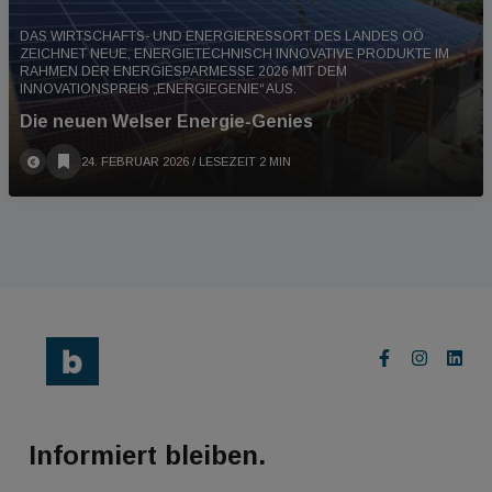
DAS WIRTSCHAFTS- UND ENERGIERESSORT DES LANDES OÖ
ZEICHNET NEUE, ENERGIETECHNISCH INNOVATIVE PRODUKTE IM
RAHMEN DER ENERGIESPARMESSE 2026 MIT DEM
INNOVATIONSPREIS „ENERGIEGENIE“ AUS.
Die neuen Welser Energie-Genies
24. FEBRUAR 2026
/ LESEZEIT 2 MIN
Informiert bleiben.