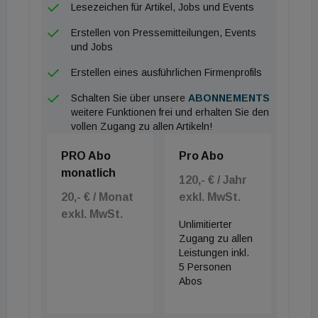
Lesezeichen für Artikel, Jobs und Events
Geringer Öko-Fußabdruck
Erstellen von Pressemitteilungen, Events
„Der ökologische Fussabdruck und die Spuren
und Jobs
sollten so gering wie möglich sein. Gewerbeparks
Erstellen eines ausführlichen Firmenprofils
belasten später oft die Umwelt“, erklärt der Jan
Schalten Sie über unsere
ABONNEMENTS
Enzlberger von hellwach architektur ZT. Der
weitere Funktionen frei und erhalten Sie den
maximale Einsatz nachwachsender Rohstoffe wirkt
vollen Zugang zu allen Artikeln!
sich positiv auf die Ökobilanz des Gebäudes aus.
PRO Abo
Pro Abo
PV-Systeme auf Dach, Fassade und Carports
monatlich
120,- € / Jahr
liefern maximalen Sonnenstromertrag. Sie
20,- € / Monat
exkl. MwSt.
versorgen mit einer Spitzenleistung von 300 kWp
exkl. MwSt.
die Wärmepumpe und laden den wachsenden E-
Unlimitierter
Zugang zu allen
Fuhrpark. Schon 2028 werden alle Fahrzeuge von
Leistungen inkl.
Hansesun elektrisch unterwegs sein – derzeit sind
5 Personen
es mehr als die Hälfte. Das rund 2.700
Abos
Quadratmeter grosse Areal bietet auch Grünraum