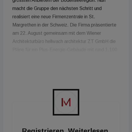
grössten Anbietern der Bodenseeregion. Nun
macht die Gruppe den nächsten Schritt und
realisiert eine neue Firmenzentrale in St.
Margrethen in der Schweiz. Die Firma präsentierte
am 22. August gemeinsam mit dem Wiener
Architekturbüro hellwach architektur ZT GmbH die
Pläne für ein Plus-Energie-Gebäude mit rund 1.100
Quadratmetern Büro- und 400 Quadratmetern
Lagerfläche. Das Holzbauwerk im Ortsteil
Nebengraben steht auf Stelzen und bildet mit
Naturteich, Dachgarten und Café Raum für Mensch
und Natur. Die Baustoffe des Altbestands werden
so weit wie möglich wiederverwendet und -
verwertet. Baustart ist für Frühjahr 2026
vorgesehen
.
Die Fertigstellung ist im Frühjahr 2027
geplant.
Registrieren. Weiterlesen.