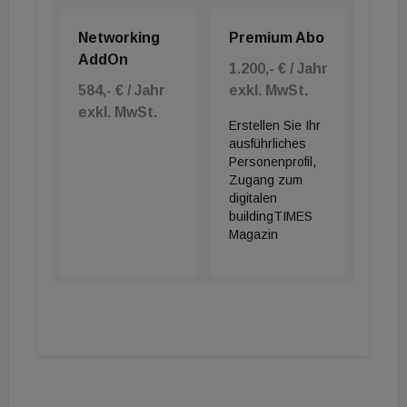
für den Artenschutz und zur Erholung. Dachgarten,
Naturteich und ein Sonnencafé für Kunden laden
Networking
Premium Abo
zum Verweilen ein.
AddOn
1.200,- € / Jahr
584,- € / Jahr
exkl. MwSt.
exkl. MwSt.
Erstellen Sie Ihr
ausführliches
Personenprofil,
Zugang zum
digitalen
buildingTIMES
Magazin