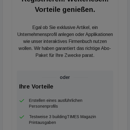
Insgesamt investiert Hansesun rund 7 Millionen
Vorteile genießen.
Schweizer Franken. „Als Vorreiter für erneuerbare
Energien wollen wir ein Pionierprojekt der
Egal ob Sie exklusive Artikel, ein
Nachhaltigkeit realisieren. Wir bauen mit
Unternehmensprofil anlegen oder Applikationen
nachwachsenden Ressourcen, verwerten
wie unser interaktives Firmenbuch nutzen
gebrauchte Baustoffe des Altbestands und binden
wollen. Wir haben garantiert das richtige Abo-
die Nachbarschaft ein. Zudem schaffen wir
Paket für Ihre Zwecke parat.
naturnahe Lebensräume und verzichten auf
Bodenversiegelung“, berichtet Susanne Glatzel,
oder
Verwaltungssenatspräsidentin der Hansesun AG.
Ihre Vorteile
Die neue Zentrale vereint Administration, Vertrieb
und Marketing. Die Standorte in Röthis
Erstellen eines ausführlichen
(Vorarlberg), Imst (Tirol), Wangen im Allgäu
Personenprofils
(Deutschland) und Ruggell (Liechtenstein) bleiben
Testweise 3 buildingTIMES Magazin
auch in Zukunft bestehen.
Printausgaben