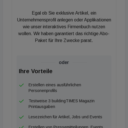
wurde bereits um 50 Prozent auf 15.000
Egal ob Sie exklusive Artikel, ein
Quadratmeter erweitert. Besucherseitig wird
Unternehmensprofil anlegen oder Applikationen
Fachpublikum aus ganz Europa erwartet.
wie unser interaktives Firmenbuch nutzen
wollen. Wir haben garantiert das richtige Abo-
Rückkehr des Ofens
Paket für Ihre Zwecke parat.
Auf der „World of Fireplaces“ präsentieren sich
Unternehmen aus den Produktsegmenten Pellet-,
oder
Kachel- und Speicheröfen, Elektrokamine und
Ihre Vorteile
Kaminöfen, Deko-, Kalt- und
Imitationsfeuerstätten, Herde und Grillgeräte,
Erstellen eines ausführlichen
Personenprofils
Outdoor-Brennstätten, Abgasanlagen, Kessel-,
Abscheide- und Steuerungstechnik, Brennstoff,
Testweise 3 buildingTIMES Magazin
Printausgaben
Ziegel und Schamotte, Software für Smarthome
und zur Anlagensteuerung sowie verschiedene
Lesezeichen für Artikel, Jobs und Events
Zulieferer und Zubehörlieferanten.
Erstellen von Pressemitteilungen, Events