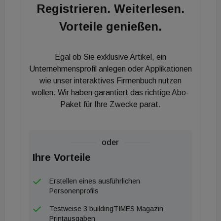
Registrieren. Weiterlesen.
Kathedrale im Gespräch, mithilfe derer die Bau- und
Restaurierungsarbeiten nicht noch mehr
Vorteile genießen.
Kontaminationen verursachen sollten. Das
Vorhaben stellte sich jedoch letztlich als zu komplex
Egal ob Sie exklusive Artikel, ein
und teuer heraus. Derzeit stehen die Arbeiten an
Unternehmensprofil anlegen oder Applikationen
der Kathedrale jedoch aufgrund der Bleibelastung
wie unser interaktives Firmenbuch nutzen
still. Gewerkschaften und Aufsichtsbehörden hatten
wollen. Wir haben garantiert das richtige Abo-
bemängelt, dass es nicht genügend
Paket für Ihre Zwecke parat.
Schutzvorkehrungen für die Arbeiter auf der
Baustelle gäbe und Sicherheitsvorschriften nicht
oder
eingehalten worden seien.
Ihre Vorteile
Der Architekt und Restaurierungsexperte Clemens
Erstellen eines ausführlichen
Standl von Eidos Architektur ZT betont gegenüber
Personenprofils
Building Times Flash, dass in einer solchen Situation
Testweise 3 buildingTIMES Magazin
in jedem Fall mit Vollschutzanzug und Mundschutz
Printausgaben