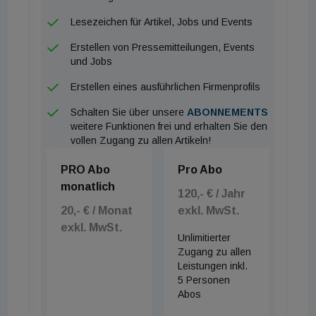
gearbeitet werden müsse. Auch die angedachte
Lesezeichen für Artikel, Jobs und Events
Schutzglocke würde zusätzliche Maßnahmen für die
Arbeiter in der Kathedrale erforderlich machen, so
Erstellen von Pressemitteilungen, Events
und Jobs
Standl. „Um die Sicherheit und Gesundheit der
Restaurateure zu gewährleisten, müsste die
Erstellen eines ausführlichen Firmenprofils
Schutzglocke in jedem Fall mit entsprechend
Schalten Sie über unsere
ABONNEMENTS
dimensionierter Absaugung, Filteranlage und
weitere Funktionen frei und erhalten Sie den
vollen Zugang zu allen Artikeln!
Luftreinigung ausgeführt werden“, so Standls
Einschätzung. Der Salzburger unterstreicht dabei
PRO Abo
Pro Abo
auch, dass Bleikontaminationen dieser Art in
monatlich
120,- € / Jahr
Österreich kaum möglich seien: „In Österreich
20,- € / Monat
exkl. MwSt.
haben wir keine Bleideckungstradition, wie etwa in
exkl. MwSt.
Unlimitierter
Frankreich oder Italien“, sagt Standl. Blei wäre
Zugang zu allen
wenn dann nur in Gesimsen oder
Leistungen inkl.
Fensterabdeckungen verbaut bzw. zumeist im
5 Personen
Abos
„Bleiweiß“ bei Fensteranstrichen. „Wenn man diese