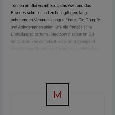
Tonnen an Blei verarbeitet, das während des
Brandes schmolz und zu hochgiftigen, lang
anhaltenden Verunreinigungen führte. Die Dämpfe
und Ablagerungen seien, wie die französische
Enthüllungsplattform „Mediapart" schon im Juli
berichtete, von der Stadt Paris nicht genügend
beachtet und thematisiert worden. In zahlreichen
Schulen und Kindergrippen in der Umgebung wären
die Bleikonzentrationen höher als erlaubt und damit
gesundheitsschädlich, so die Plattform.
Die Behörden wiesen die Vorwürfe stets als nicht
zutreffend zurück. Zwar sei in manchen Schulen der
Grenzwert tatsächlich überschritten, diese würden
nun allerdings bis zum Schulanfang gereinigt. Für
einige Wochen war auch eine Schutzglocke für die