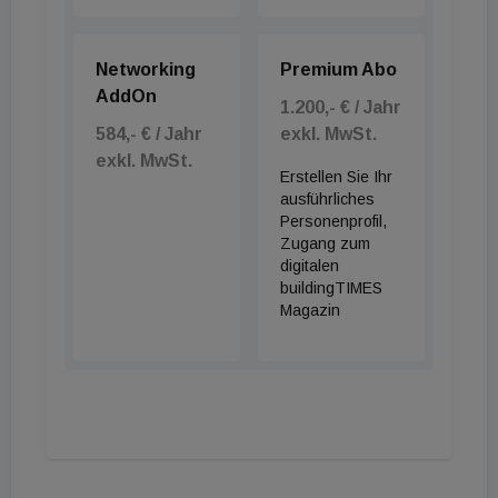
Elemente restauriert, muss man aber immer
entsprechende Schutzvorkehrungen treffen“, meint
Standl, „da die auftretenden Dämpfe – etwa beim
Networking
Premium Abo
AddOn
Abschleifen – hochgiftig und gesundheitsschädlich
1.200,- € / Jahr
sein können.“
584,- € / Jahr
exkl. MwSt.
exkl. MwSt.
Erstellen Sie Ihr
ausführliches
Personenprofil,
Zugang zum
digitalen
buildingTIMES
Magazin