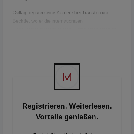
Csillag begann seine Karriere bei Transtec und
Bechtle, wo er die internationalen
Geschäftsaktivitäten leitete. Seine erste Position
als CEO hatte er bei Exact Software, einem
Spezialisten für Unternehmenssoftware, unter
anderem für den Bausektor. Nach dem Verkauf des
deutschen Geschäfts von Exact an Sage übernahm
er die Positionen des Vice President of Enterprise
Sales und des Managing Director der Bereiche
Payroll und HR.
Registrieren. Weiterlesen.
Vorteile genießen.