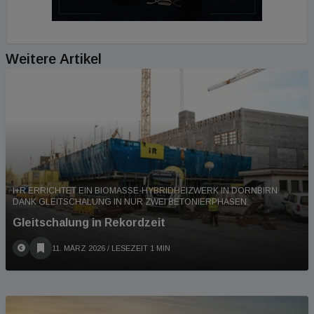
Weitere Artikel
I+R ERRICHTET EIN BIOMASSE-HYBRIDHEIZWERK IN DORNBIRN
DANK GLEITSCHALUNG IN NUR ZWEI BETONIERPHASEN.
Gleitschalung in Rekordzeit
11. MÄRZ 2026
/ LESEZEIT 1 MIN