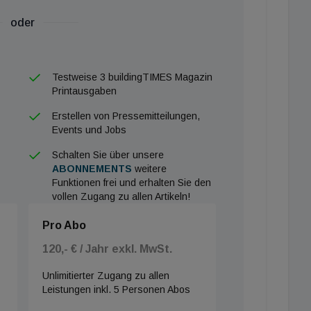
stern gleichkommt. Damit eignet sich die
ete und Reihenhäuser, so Vaillant.
oder
iebskosten
Testweise 3 buildingTIMES Magazin
nt im kommenden Jahr 2026 für die Wärmepumpe
Printausgaben
n sich Betriebskosten deutlich reduzieren lassen. Das
Erstellen von Pressemitteilungen,
nergiePLUS sorgt künftig dafür, dass die
Events und Jobs
n Photovoltaik-Strom nutzt. Alternativ kann
Schalten Sie über unsere
schen Stromtarif die niedrigsten Börsenstrompreise
ABONNEMENTS
weitere
Funktionen frei und erhalten Sie den
e in die günstigsten Zeitfenster verlagern.
vollen Zugang zu allen Artikeln!
eren Energiekosten bei gleichbleibend hohem Komfort.
Pro Abo
s Wärmepumpe spendet Vaillant im Rahmen des
120,- € / Jahr exkl. MwSt.
 deutsche Einrichtung SOS-Kinderdorf Essen. Auf
enunternehmen bereits seit mehr als 10 Jahren die
Unlimitierter Zugang zu allen
Leistungen inkl. 5 Personen Abos
ltweit in 25 Ländern mit effizienter Heiztechnik.