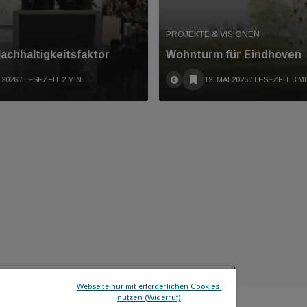
PROJEKTE & VISIONEN
achhaltigkeitsfaktor
Wohnturm für Eindhoven
 2026
/ LESEZEIT 2 MIN
12. MAI 2026
/ LESEZEIT 3 M
Webseite nur mit erforderlichen Cookies 
nutzen (Widerruf)