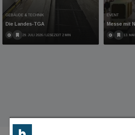
GEBÄUDE & TECHNIK
EVENT
Die Landes-TGA
Messe mit N
29. JULI 2026
/ LESEZEIT 2 MIN
13. MAI