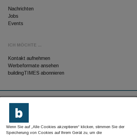
Nachrichten
Jobs
Events
ICH MÖCHTE ...
Kontakt aufnehmen
Werbeformate ansehen
buildingTIMES abonnieren
RSS-Feed
Kontakt
Wenn Sie auf „Alle Cookies akzeptieren“ klicken, stimmen Sie der
Impressum
Speicherung von Cookies auf Ihrem Gerät zu, um die