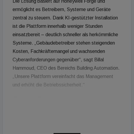
Die Lösung basiert auf Honeywell Forge und
ermöglicht es Betreibern, Systeme und Geräte
zentral zu steuern. Dank KI-gestützter Installation
ist die Plattform innerhalb weniger Stunden
einsatzbereit – deutlich schneller als herkömmliche
Systeme. „Gebäudebetreiber stehen steigenden
Kosten, Fachkräftemangel und wachsenden
Cyberanforderungen gegenüber“, sagt Billal
Hammoud, CEO des Bereichs Building Automation.
„Unsere Plattform vereinfacht das Management
und erhöht die Betriebssicherheit.“
Connected Solutions bietet laut Hersteller unter
anderem:
Verschlüsselung zum Schutz vor Cyberangriffen,
Fernüberwachung zur Senkung von