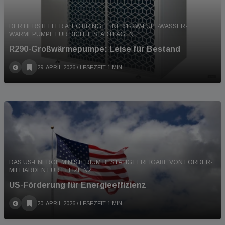
DER HERSTELLER ATEC BRINGT EINE 61-KW-LUFT-WASSER-
WÄRMEPUMPE FÜR DICHTE STADTLAGEN.
R290-Großwärmepumpe: Leise für Bestand
29. APRIL 2026
/ LESEZEIT 1 MIN
DAS US-ENERGIEMINISTERIUM BESTÄTIGT FREIGABE VON FÖRDER-
MILLIARDEN FÜR EFFIZIENZ.
US-Förderung für Energieeffizienz
20. APRIL 2026
/ LESEZEIT 1 MIN