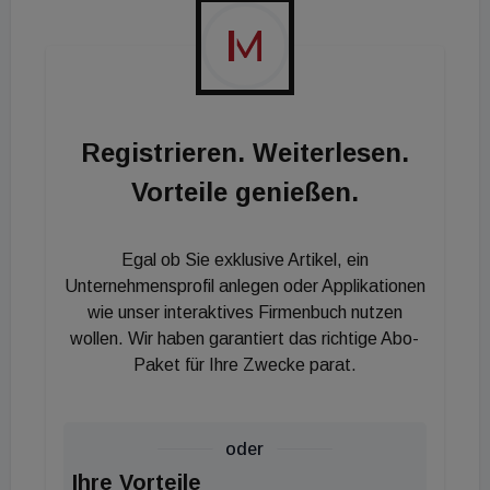
Personalaufwand,
vorausschauende Wartung und
Energiemanagement zur Unterstützung von
Nachhaltigkeitszielen.
Registrieren. Weiterlesen.
Verizon nutzt die Lösung, um Probleme frühzeitig zu
Vorteile genießen.
erkennen. An der Vanderbilt University ist die
Plattform bereits in rund 10 % der Gebäude im
Egal ob Sie exklusive Artikel, ein
Einsatz. Ziel ist es, die Energieeffizienz zu steigern
Unternehmensprofil anlegen oder Applikationen
und das Nutzererlebnis zu verbessern.
wie unser interaktives Firmenbuch nutzen
wollen. Wir haben garantiert das richtige Abo-
Paket für Ihre Zwecke parat.
oder
Ihre Vorteile