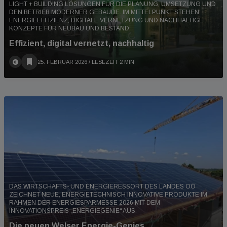
LIGHT + BUILDING LÖSUNGEN FÜR DIE PLANUNG, UMSETZUNG UND
DEN BETRIEB MODERNER GEBÄUDE. IM MITTELPUNKT STEHEN
ENERGIEEFFIZIENZ, DIGITALE VERNETZUNG UND NACHHALTIGE
KONZEPTE FÜR NEUBAU UND BESTAND.
Effizient, digital vernetzt, nachhaltig
25. FEBRUAR 2026
/ LESEZEIT 2 MIN
DAS WIRTSCHAFTS- UND ENERGIERESSORT DES LANDES OÖ
ZEICHNET NEUE, ENERGIETECHNISCH INNOVATIVE PRODUKTE IM
RAHMEN DER ENERGIESPARMESSE 2026 MIT DEM
INNOVATIONSPREIS „ENERGIEGENIE“ AUS.
Die neuen Welser Energie-Genies