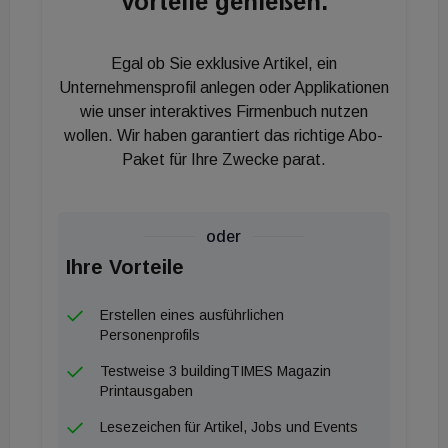
Vorteile genießen.
stärker auf ihre Kernaufgaben konzentrieren
können“, erklärt Christian Wukovits, Regionalleiter
Egal ob Sie exklusive Artikel, ein
DACH-Süd.
Unternehmensprofil anlegen oder Applikationen
wie unser interaktives Firmenbuch nutzen
Das Umsetzungsprojekt wurde aus Mitteln des
wollen. Wir haben garantiert das richtige Abo-
österreichischen Bundesministeriums für
Paket für Ihre Zwecke parat.
Klimaschutz, Umwelt, Energie, Mobilität,
Innovation und Technologie (BMK) im Rahmen des
Programms Logistikförderung der Schig mbH
oder
gefördert.
Ihre Vorteile
Erstellen eines ausführlichen
Personenprofils
Testweise 3 buildingTIMES Magazin
Printausgaben
Lesezeichen für Artikel, Jobs und Events