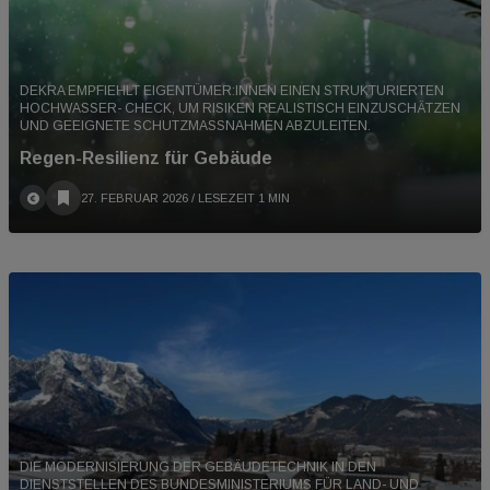
DEKRA EMPFIEHLT EIGENTÜMER:INNEN EINEN STRUKTURIERTEN
HOCHWASSER- CHECK, UM RISIKEN REALISTISCH EINZUSCHÄTZEN
UND GEEIGNETE SCHUTZMASSNAHMEN ABZULEITEN.
Regen-Resilienz für Gebäude
27. FEBRUAR 2026
/ LESEZEIT 1 MIN
DIE MODERNISIERUNG DER GEBÄUDETECHNIK IN DEN
DIENSTSTELLEN DES BUNDESMINISTERIUMS FÜR LAND- UND