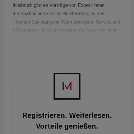
Innsbruck gibt es Vorträge von Expert:innen;
Information und individuelle Beratung zu den
Themen Sanierung mit Wärmepumpen, Service und
Förderungen. In Wien erwartet die Besucher:innen
zudem ein Impulsvortrag von TV-Moderator und
„Klimajäger“ Andreas Jäger.
Die Teilnahme an der Veranstaltung ist kostenlos,
erfordert jedoch eine vorherige Online-Registrierung
auf der offiziellen Eventseite:
https://www.vaillant.at/die-lange-nacht-der-
heizung/
.
Registrieren. Weiterlesen.
Vorteile genießen.