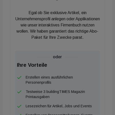
und -gestaltung, am Interior Design. Das kann man
noch stark entwickeln und ich bin noch super
Egal ob Sie exklusive Artikel, ein
motiviert“.
Unternehmensprofil anlegen oder Applikationen
Derzeit befindet sich Gangoly beruflich in
wie unser interaktives Firmenbuch nutzen
wollen. Wir haben garantiert das richtige Abo-
Gesellschaft von drei Partner:innen: Irene Kristiner
Paket für Ihre Zwecke parat.
hält ebenso wie Architekt Dominik Troppan, der das
Wiener Büro leitet, 25 Prozent der
Gesellschaftsanteile, Architekt Alexander Freydl 15
oder
Prozent und Gangoly selbst 35 Prozent.
Ihre Vorteile
Planungsgebiete des Büros sind im Wesentlichen
die Steiermark und Wien.
Erstellen eines ausführlichen
Personenprofils
„Haus am Meer“ in Duino
Testweise 3 buildingTIMES Magazin
Mit einer großen Ausnahme, die auch unter
Printausgaben
Fachleuten kaum bekannt ist, dem „Haus am Meer“
Lesezeichen für Artikel, Jobs und Events
in Duino in der Nähe von Triest, das nicht nur wegen