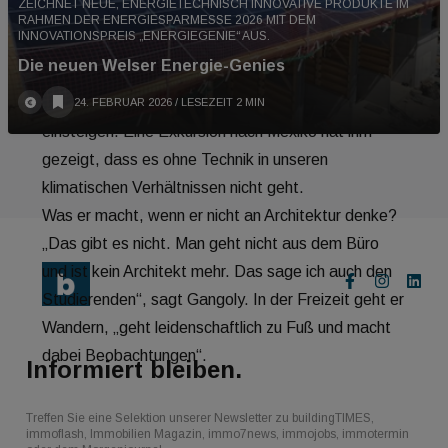
ZEICHNET NEUE, ENERGIETECHNISCH INNOVATIVE PRODUKTE IM
zu neuen Lösungen zu kommen“.
RAHMEN DER ENERGIESPARMESSE 2026 MIT DEM
INNOVATIONSPREIS „ENERGIEGENIE“ AUS.
In der Gebäude- und Klimatechnik sei die Planung
Die neuen Welser Energie-Genies
viel aufwändiger geworden. Probleme gäbe es vor
allem dann, wenn die Fachplaner:innen viel zu spät
24. FEBRUAR 2026
/ LESEZEIT 2 MIN
einsteigen. Eine Exkursion nach Mexiko hat ihm
gezeigt, dass es ohne Technik in unseren
klimatischen Verhältnissen nicht geht.
Was er macht, wenn er nicht an Architektur denke?
„Das gibt es nicht. Man geht nicht aus dem Büro
und ist kein Architekt mehr. Das sage ich auch den
Studierenden“, sagt Gangoly. In der Freizeit geht er
Wandern, „geht leidenschaftlich zu Fuß und macht
dabei Beobachtungen“.
Informiert bleiben.
Treffen Sie eine Selektion unserer Newsletter zu buildingTIMES,
immoflash, Immobilien Magazin, immo7news, immojobs, immotermin