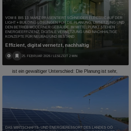
erreichen. Einige Projektentwickler und
Genossenschaften beginnen wieder und die
VOM 8. BIS 13. MÄRZ PRÄSENTIERT SCHNEIDER ELECTRIC AUF DER
LIGHT + BUILDING LÖSUNGEN FÜR DIE PLANUNG, UMSETZUNG UND
privaten Bauherr:innen sind sehr stabil“. So wird
DEN BETRIEB MODERNER GEBÄUDE. IM MITTELPUNKT STEHEN
ENERGIEEFFIZIENZ, DIGITALE VERNETZUNG UND NACHHALTIGE
etwa das „Village im Dritten“ September/Oktober
KONZEPTE FÜR NEUBAU UND BESTAND.
fertig.
Effizient, digital vernetzt, nachhaltig
In den 30 Jahren seit Beginn der Selbstständigkeit
25. FEBRUAR 2026
/ LESEZEIT 2 MIN
habe sich „in der Architektur sehr viel geändert. Das
ist ein gewaltiger Unterschied: Die Planung ist sehr,
sehr viel besser geworden und der Aufwand im Büro
ist erheblich größer geworden. Es geht um das
Abarbeiten von Pflichtenheften und wir arbeiten
jetzt fast ausschließlich auf der Ebene von
Kennzahlen. Die Kette Vorentwurf, Entwurf,
Einreichung und Detailplanung funktioniert schon
DAS WIRTSCHAFTS- UND ENERGIERESSORT DES LANDES OÖ
lange nicht mehr. Wir versuchen, über den Entwurf