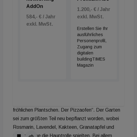
AddOn
drei Geschoße genügend Platz für die große
1.200,- € / Jahr
Familie und für Freunde. Man wohnt drinnen und
584,- € / Jahr
exkl. MwSt.
exkl. MwSt.
draußen. Das Meer bildet immer den
Erstellen Sie Ihr
phantastischen Hintergrund. Die einzelnen Räume
ausführliches
Personenprofil,
sind aufwendig und detailreich ausgestattet.
Zugang zum
Typisch italienische Materialien, Farben und Motive
digitalen
werden mit ruhigeren, fast skandinavischen
buildingTIMES
Magazin
Elementen kombiniert. Wie in all unseren Projekten
werden Zonen mit unterschiedlichen Stimmungen
erzeugt. Unterhaltsame Orte für das
Zusammensein. Entspannte Orte für den Rückzug.
Die Küche als Zentrum. Der blaue Pool zum
fröhlichen Plantschen. Der Pizzaofen“. Der Garten
sei zum größten Teil neu bepflanzt worden, wobei
Rosmarin, Lavendel, Kakteen, Granatapfel und
Olivenbäume die Hauptrolle spielten. Bei allem