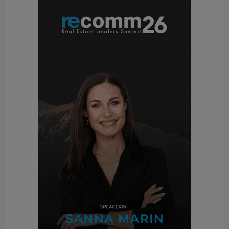
war Ausgangspunkt für die architektonischen
Überlegungen“. Auch der Wohnbau Berresgasse
zählt zu den Wiener Projekten.
Ein „wichtigstes“ Projekt kenne er nicht, erklärt
Gangoly, meint aber gleichzeitig, „wir haben sehr
viele Renovierungen gemacht“ und nennt sofort die
„Ehemalige Stadtmühle“ in Graz und die „Galerie
Hametner“ in Stoob im Burgenland. War bei
Ersterer der Denkmalschutz die große
Herausforderung, so ging es in Stoob um den Um-
und Ausbau eines alten Bauernhauses in eine
Galerie und ein Wohnhaus. Ein neuer, gläserner
Baukörper steht nun im Innenhof, wobei sich ein Teil
der Deckenplatte des Zubaus über die Dachebene
erhebt.