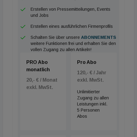
Datenschutz gewahrt. Und sobald z.B. die
maximale Personenzahl erreicht ist, schaltet eine
Erstellen von Pressemitteilungen, Events
und Jobs
Ampel oder das Display beispielsweise am Eingang
auf Stopp. Der Kunde weiß damit, dass er warten
Erstellen eines ausführlichen Firmenprofils
muss. So können notwendige Sicherheitsabstände
Schalten Sie über unsere
ABONNEMENTS
gewährleistet oder die Anzahl von Kunden dosiert
weitere Funktionen frei und erhalten Sie den
vollen Zugang zu allen Artikeln!
werden.
PRO Abo
Pro Abo
monatlich
120,- € / Jahr
20,- € / Monat
exkl. MwSt.
exkl. MwSt.
Unlimitierter
Zugang zu allen
Leistungen inkl.
5 Personen
Abos