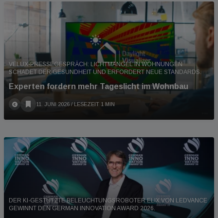
VELUX-PRESSEGESPRÄCH: LICHTMANGEL IN WOHNUNGEN
SCHADET DER GESUNDHEIT UND ERFORDERT NEUE STANDARDS.
Experten fordern mehr Tageslicht im Wohnbau
11. JUNI 2026
/ LESEZEIT 1 MIN
DER KI-GESTÜTZTE BELEUCHTUNGSROBOTER ELIX VON LEDVANCE
GEWINNT DEN GERMAN INNOVATION AWARD 2026.