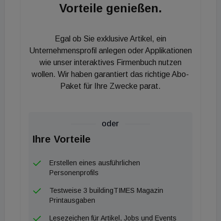
Vorteile genießen.
Bewegungserkennung, Zählung und Klassifizierung
von Personen notwendig sind. Auf diesen in
Echtzeit basierenden Ergebnissen werden –
Egal ob Sie exklusive Artikel, ein
automatisiert – entsprechende
Unternehmensprofil anlegen oder Applikationen
wie unser interaktives Firmenbuch nutzen
Kommunikationsvisualisierungen (Bitte warten,
wollen. Wir haben garantiert das richtige Abo-
Stopp, Abstand halten, …) auf unterschiedlichsten
Paket für Ihre Zwecke parat.
Ausgabemedien abgebildet (LED Bildschirme,
Digital Signage Systeme, Laufschriften, etc.)
oder
Datenschutzkonform
Ihre Vorteile
Videostreams werden im laufenden Betrieb
Erstellen eines ausführlichen
umgehend von der eingesetzten Software
Personenprofils
analysiert. Die aus den Datenströmen gewonnenen
Testweise 3 buildingTIMES Magazin
Ergebnisse werden extrahiert weitergegeben.
Printausgaben
Dadurch bleibt die Datenrate niedrig und der
Lesezeichen für Artikel, Jobs und Events