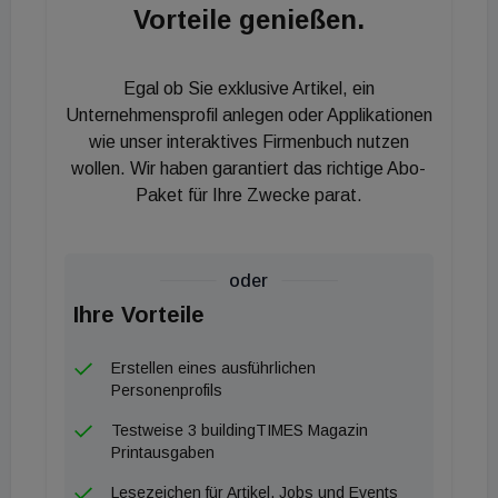
Vorteile genießen.
ungünstigen Zeitpunkt: Der „Raus aus Öl“-Bonus in
cer Höhe von 42,7 Millionen Euro für 2019 ist
Egal ob Sie exklusive Artikel, ein
bereits ausgeschöpft . „Es liegt jetzt in der
Unternehmensprofil anlegen oder Applikationen
Verantwortung der kommenden Regierung, den
wie unser interaktives Firmenbuch nutzen
eingeschlagenen Weg konsequent fortzusetzen. Im
wollen. Wir haben garantiert das richtige Abo-
Zuge des Wahlkampfes und der
Paket für Ihre Zwecke parat.
Übergangsregierung laufen wir Gefahr, im
Reformstillstand zu verharren, das darf jetzt nicht
passieren,“ warnt Martin Hagleitner, stv. Obmann
oder
Zukunftsforum SHL und Vorstand von Austria Email.
Ihre Vorteile
Er kündigt für den politisch heißen Herbst ein
Erstellen eines ausführlichen
Positionspapier an, das sich mit steuerlichen
Personenprofils
Begünstigungen, attraktiveren Abschreibungen,
Testweise 3 buildingTIMES Magazin
Anpassungen im Mietrecht bis hin zu
Printausgaben
verpflichtenden Checks bestehender Heizungs- und
Lesezeichen für Artikel, Jobs und Events
Warmwasseranlagen auseinandersetzt.