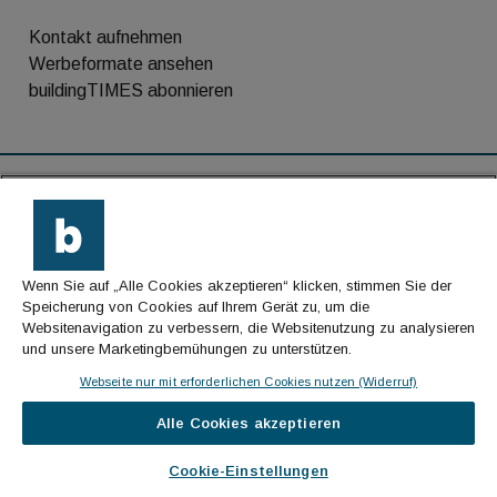
Kontakt aufnehmen
Werbeformate ansehen
buildingTIMES abonnieren
RSS-Feed
Kontakt
Wenn Sie auf „Alle Cookies akzeptieren“ klicken, stimmen Sie der
Impressum
Speicherung von Cookies auf Ihrem Gerät zu, um die
Websitenavigation zu verbessern, die Websitenutzung zu analysieren
Datenschutz
und unsere Marketingbemühungen zu unterstützen.
AGB
Webseite nur mit erforderlichen Cookies nutzen (Widerruf)
Alle Cookies akzeptieren
© Cachalot Media House GmbH - Alle Rechte
vorbehalten
Cookie-Einstellungen