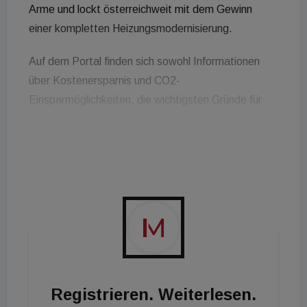
Arme und lockt österreichweit mit dem Gewinn
einer kompletten Heizungsmodernisierung.
Auf dem Portal finden sich sowohl Informationen
über Kostenersparnis und CO2-
Einsparmöglichkeiten, die wichtigsten Gründe für
eine Modernisierung und notwendige Schritte als
auch eine österreichweite interaktive Karte aller
registrierten „MeineHeizung“-Berater. Im Rahmen
eines Gewinnspiels ist zudem eine
Heizungsmodernisierung im Wert von € 28.000 zu
gewinnen. Teil des Gewinns sind eine Novelan LAD
9 Luft/Wasser-Wärmepumpe und
Tieftemperaturheizkörper Ulow-E2 von Vogel &
Noot sowie hochwertiges Zubehör von Grundfos.
Registrieren. Weiterlesen.
Das Info-Portal kommt eigentlich zu einem