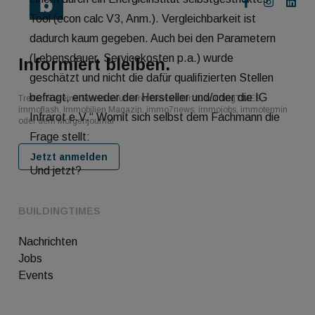
Tool (econ calc V3, Anm.). Vergleichbarkeit ist
dadurch kaum gegeben. Auch bei den Parametern
(Lebensdauer, Servicekosten p.a.) wurde
Informiert bleiben.
geschätzt und nicht die dafür qualifizierten Stellen
befragt, entweder der Hersteller und/oder die IG
Treffen Sie eine Selektion unserer Newsletter zu buildingTIMES,
immoflash, Immobilien Magazin, immo7news, immojobs, immotermin
Infrarot e.V.“ Womit sich selbst dem Fachmann die
oder dem Morgenjournal
Frage stellt:
Jetzt anmelden
Und jetzt?
BUILDINGTIMES
Nachrichten
Jobs
Events