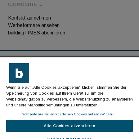
ICH MÖCHTE ...
Kontakt aufnehmen
Werbeformate ansehen
buildingTIMES abonnieren
RSS-Feed
Kontakt
Wenn Sie auf „Alle Cookies akzeptieren“ klicken, stimmen Sie der
Impressum
Speicherung von Cookies auf Ihrem Gerät zu, um die
Websitenavigation zu verbessern, die Websitenutzung zu analysieren
Datenschutz
und unsere Marketingbemühungen zu unterstützen.
AGB
Webseite nur mit erforderlichen Cookies nutzen (Widerruf)
Alle Cookies akzeptieren
© Cachalot Media House GmbH - Alle Rechte
vorbehalten