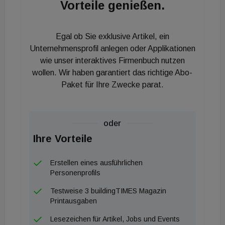
Vorteile genießen.
ausgelegt ist. Warmwasser wird elektrisch über
dezentrale Boiler bereitet.
Egal ob Sie exklusive Artikel, ein
Systemvergleich durch die AEE Intec
Unternehmensprofil anlegen oder Applikationen
wie unser interaktives Firmenbuch nutzen
Diese beiden Versorgungssysteme wurden nun
wollen. Wir haben garantiert das richtige Abo-
einem Vergleich unterzogen, mit dem die AEE Intec
Paket für Ihre Zwecke parat.
beauftragt war. Das Team um Studienleiter Karl
Höfler (Bereichsleiter Bauen und Sanieren) sollte
den Energieverbrauch der beiden Systeme sowie
oder
deren Herstellungs- und Betriebskosten
Ihre Vorteile
untersuchen, eine Wirtschaftlichkeits-Analyse
Erstellen eines ausführlichen
erstellen, die Umweltfaktoren Primärenergie und
Personenprofils
Treibhausgase bewerten, den Eigenverbrauch des
Testweise 3 buildingTIMES Magazin
PVStroms ermitteln und die Behaglichkeit
Printausgaben
durch feststellen. Anlässlich des Energy Lunch Mitte
Lesezeichen für Artikel, Jobs und Events
September wurden die Ergebnisse einem