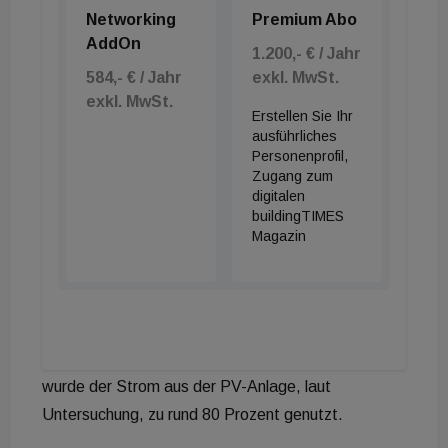
gering“, bedauerten Pertschy und Rüdisser,
Networking
Premium Abo
während Höfler präzisierte, dass die
AddOn
1.200,- € / Jahr
Nutzerzufriedenheits-Messung „in einem großen
584,- € / Jahr
exkl. MwSt.
Raum“ erfolgt sei.
exkl. MwSt.
Erstellen Sie Ihr
ausführliches
Relativ vergleichbar
Personenprofil,
Zugang zum
In seiner Zusammenfassung nannte Höfler die
digitalen
buildingTIMES
Herstellkosten „vergleichbar“, was einer
Magazin
Detailbetrachtung höchstens näherungsweise
entspricht, denn die Herstellkosten machen im
Fernwärme-Haus 267,07 Euro pro m² aus, im IR-
Haus hingegen nur 238,44 Euro/m² ohne PV und
299,30 Euro/m² inklusive PV-Anlage. Immerhin
wurde der Strom aus der PV-Anlage, laut
Untersuchung, zu rund 80 Prozent genutzt.