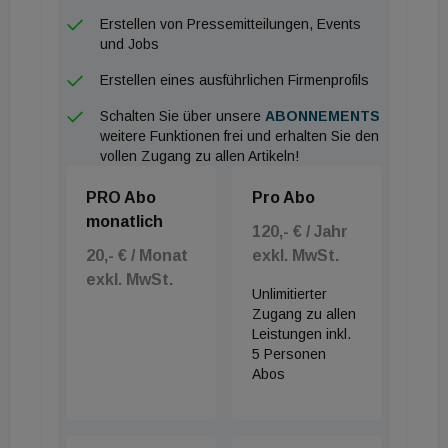
Fachpublikum vorgestellt.
Erstellen von Pressemitteilungen, Events
und Jobs
Wohl aus gutem Grund nannten Pertschy und
Erstellen eines ausführlichen Firmenprofils
Rüdisser eingangs ihre Arbeitsmaterialien, nämlich
Schalten Sie über unsere
ABONNEMENTS
für die Vergleiche das Tool econ calc V3 des
weitere Funktionen frei und erhalten Sie den
Energieinstituts Vorarlberg, für die Umweltfaktoren
vollen Zugang zu allen Artikeln!
den „nationalen Strommix Österreich 2017“ und für
PRO Abo
Pro Abo
die Ermittlung der „Behaglichkeit“ zwei
monatlich
120,- € / Jahr
Nutzerbefragungen, eine Erstbefragung nach dem
20,- € / Monat
exkl. MwSt.
Einzug der Bewohner zu Weihnachten 2016 und
exkl. MwSt.
eine zweite im März 2018, also nach einer vollen
Unlimitierter
Zugang zu allen
Heizperiode, sowie nach Fanger die Ermittlung des
Leistungen inkl.
PMV-Indexes (Predicted Mean Vote) und des PPD-
5 Personen
Indexes (Predicted Percentage of Dissatisfied).
Abos
„Wir haben nur in zwei Wohnungen gemessen, die
Bereitschaft der Bewohner dazu war nämlich sehr