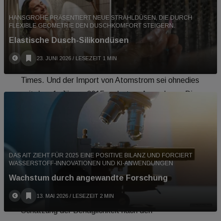
ich Ökostrom kaufe, bekomme ich auch Ökostrom.“
HANSGROHE PRÄSENTIERT NEUE STRAHLDÜSEN, DIE DURCH
Der Strommix des Exportlandes werde
FLEXIBLE GEOMETRIE DEN DUSCHKOMFORT STEIGERN.
hineingerechnet, auch der „schmutzige Strom“, der
Elastische Dusch-Silikondüsen
aus Deutschland durch Österreich nach Italien
23. JUNI 2026
/ LESEZEIT 1 MIN
geliefert werde, ergänzt Hraby gegenüber Building
Times. Und der Import von Atomstrom sei ohnedies
seit dem 1. Jänner 2015 verboten. Anmerkung: Die
Energie Steiermark weist auf ihren Rechnungen
„100 Prozent Ökostrom“ aus – und Kaindorf liegt
auch in der Steiermark.
DAS AIT ZIEHT FÜR 2025 EINE POSITIVE BILANZ UND FORCIERT
Auch zur Messung der Behaglichkeit hat der
WASSERSTOFF-INNOVATIONEN UND KI-ANWENDUNGEN
Infrarot-Lobbyist Hraby Einwände:
Wachstum durch angewandte Forschung
„Gedacht und geplant war eine ganzjährige
13. MAI 2026
/ LESEZEIT 2 MIN
Schätzung der Behaglichkeit nach den