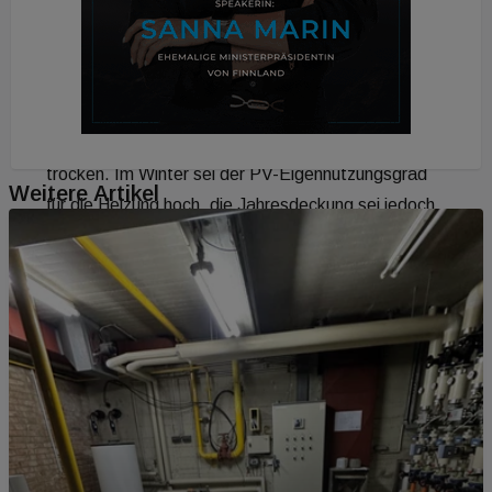
Haus, an die 400 g/kWh für das IR-Haus und etwas
mehr als 300 g/kWh für das PV-IR-Haus. „Nicht
erneuerbarer Primärenergiebedarf und
Treibhausgas-Emissionen bei IR-Heizung markant
höher“, heißt es dazu in der Zusammenfassung
trocken. Im Winter sei der PV-Eigennutzungsgrad
Weitere Artikel
für die Heizung hoch, die Jahresdeckung sei jedoch
gering, heißt es weiter.
Stromschlag
Schließlich halten die AEE-Autoren fest, dass die
Nutzerzufriedenheit wegen ungleicher
Wärmeverteilung im Wohn-Ess-Bereich bei der
Infrarotheizung abgenommen habe. Dazu hat der
von Building Times befragte Günther Hraby einiges