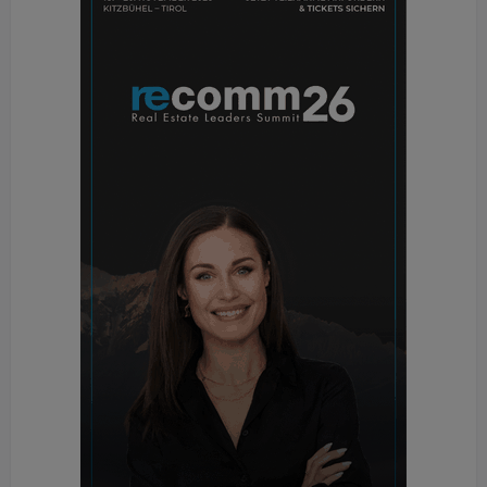
den FW-Anschluss gibt es anscheinend kein Ende.
Höherer Energieverbrauch bei Fernwärme-
Betrieb
„Der Energieverbrauch ist bei Fernwärme höher“,
hält die AEE-Studie fest, weil es dabei „trotz
normengerechter Dämmung der Verteilleitungen
signifikante Verluste“ gebe, was aus den
Aufnahmen einer Wärmebildkamera deutlich
ersichtlich ist. Beim Vergleich der Primärenergie
schneidet der FW-Anschluss hervorragend ab, weil
er gerade einmal rund fünf kWhPE/ m²/a aus „nicht
erneuerbaren und nuklearen“ Quellen bezieht, das
IR-Haus mehr als 50 und das PV-IR-Haus mehr als
40. Dementsprechend sehen auch die Emissionen
in CO
2
-Äquivalenten aus: 50 g/kWh für das FW-