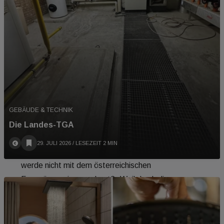
zu sagen. Seine Firma easyTherm hat die IR-
Paneele geliefert, und er ist gleichzeitig Obmann
der IG Infrarot Austria: „Wiederholt und vielerorts
werden die Ergebnisse der genau zur Überwachung
der Stromzusammensetzung ins Leben gerufenen
amtlichen Behörde E-Control ignoriert und die
Zusammensetzung des Stroms wird nach den
Daten der ENTSE-O betreffend des
GEBÄUDE & TECHNIK
Grenzüberganges gerechnet. Damit wird der Strom
Die Landes-TGA
kaputt gemacht“, kritisiert er.
29. JULI 2026
/ LESEZEIT 2 MIN
Dann stellt Hraby gleich eine weitere Frage: Warum
werde nicht mit dem österreichischen
Fernwärmemix gerechnet? „Weil durch die
Leitungen klar ist, woher die Wärme kommt. Beim
Strom ist es aber auch klar, weil es Begleitpapiere
zu den Elektronen (Ursprungszertifikate) gibt. Wenn