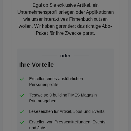
Egal ob Sie exklusive Artikel, ein
Mitarbeitende und ist österreichweit tätig,
Unternehmensprofil anlegen oder Applikationen
ausgenommen Tirol und Vorarlberg.
wie unser interaktives Firmenbuch nutzen
wollen. Wir haben garantiert das richtige Abo-
Ein Schwerpunkt liegt auf der Sanierung von
Paket für Ihre Zwecke parat.
Einfamilienhäusern und dem Umstieg von fossilen
auf elektrische Heizsysteme. Als
Differenzierungsmerkmal nennt Heizma stark
oder
digitalisierte Abläufe. Statt klassischer Vor-Ort-
Ihre Vorteile
Termine setzt das Unternehmen auf digitale
Besichtigungen, integriert die Förderabwicklung in
Erstellen eines ausführlichen
Personenprofils
den Projektprozess und bietet über eine App
Funktionen zur Überwachung und Optimierung des
Testweise 3 buildingTIMES Magazin
Printausgaben
Energieverbrauchs. Heizma baut derzeit auch
Service- und Wartungspakete aus, um die Anlagen
Lesezeichen für Artikel, Jobs und Events
nach der Installation weiter zu begleiten.
Erstellen von Pressemitteilungen, Events
und Jobs