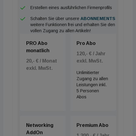
Erstellen eines ausführlichen Firmenprofils
Die ganze Story von Heizma lesen Sie in der
kommenden Ausgabe von Building Times.
Schalten Sie über unsere
ABONNEMENTS
weitere Funktionen frei und erhalten Sie den
vollen Zugang zu allen Artikeln!
PRO Abo
Pro Abo
monatlich
120,- € / Jahr
20,- € / Monat
exkl. MwSt.
exkl. MwSt.
Unlimitierter
Zugang zu allen
Leistungen inkl.
5 Personen
Abos
Networking
Premium Abo
AddOn
1.200,- € / Jahr