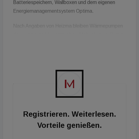
Batteriespeichern, Wallboxen und dem eigenen
Energiemanagementsystem Optima.
Nach Angaben von Heizma bleiben Wärmepumpen
der wichtigste Umsatztreiber. Mehr als zwei Drittel
des Geschäfts entfallen demnach auf die
Umrüstung bestehender Gebäude auf moderne
Heizsysteme. Parallel gewinnt Photovoltaik
inklusive Speicher an Gewicht.
Rund 30 bis 40 Prozent der Kundinnen und Kunden
entscheiden sich laut Heizma für eine kombinierte
Komplettlösung aus Wärmepumpe, Photovoltaik
und Speicher. Im operativen Geschäft rüstet
Registrieren. Weiterlesen.
Heizma derzeit mehr als 60 Häuser pro Monat auf
Vorteile genießen.
moderne Energieanlagen um. Das Unternehmen
beschäftigt nach eigenen Angaben 75