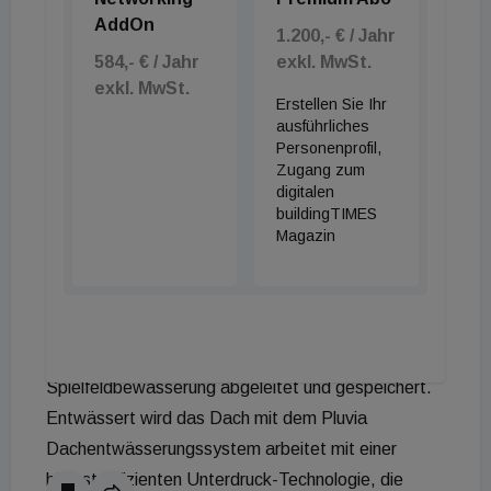
AddOn
Keramikprodukten, die sich im gesamten
1.200,- € / Jahr
Stadionbereich befinden, wurde im gehobenen
584,- € / Jahr
exkl. MwSt.
exkl. MwSt.
Umfeld der VIP-Area zudem auf High-End-Design
Erstellen Sie Ihr
und Know-how von Geberit zurückgegriffen.
ausführliches
Personenprofil,
Zugang zum
Innovative Systeme für mehr Nachhaltigkeit
digitalen
Auch mit Nachhaltigkeit punktet die neue violette
buildingTIMES
Heimstätte und ist damit Vorreiter in Österreichs
Magazin
Stadien-Landschaft. Der Dachbereich spielt dabei
eine tragende Rolle – dort wird Sonnenlicht mittels
Photovoltaikanlage zu elektrischem Strom
umgewandelt und Niederschlagswasser für die
Spielfeldbewässerung abgeleitet und gespeichert.
Entwässert wird das Dach mit dem Pluvia
Dachentwässerungssystem arbeitet mit einer
höchst effizienten Unterdruck-Technologie, die