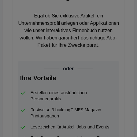
über Monate bewegt: Ganze Gebäudeteile
abgerissen, aufgebaut und aufgestockt – über
Egal ob Sie exklusive Artikel, ein
20.000 Kubikmeter Material ausgehoben, rund
Unternehmensprofil anlegen oder Applikationen
28.000 Kubikmeter Beton und 3.000 Tonnen Stahl
wie unser interaktives Firmenbuch nutzen
wollen. Wir haben garantiert das richtige Abo-
verbaut. Auch 2.000 Meter Leitungen für die
Paket für Ihre Zwecke parat.
Dachentwässerung und 3.500 Meter für die
Wasserversorgung wurden im Zuge der
umfassenden Umbauarbeiten neu verlegt. Mit
oder
Geberit Mepla Rohrleitungssystemen setzte man
Ihre Vorteile
dabei auf ein Alu-Verbundrohrsystem, das flexibel
und zugleich formstabil, druck- und
Erstellen eines ausführlichen
korrosionsbeständig ist, sich für alle
Personenprofils
Wasserqualitäten eignet und den
Testweise 3 buildingTIMES Magazin
unterschiedlichsten Anforderungen eines
Printausgaben
Stadionbaus gerecht wird.
Lesezeichen für Artikel, Jobs und Events