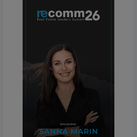
Generali Arena zum Einsatz kamen, sind aus
mehreren Gründen für Großprojekte geeignet: Die
wandhängenden WCs sparen Platz und sind durch
die leichte Zugänglichkeit einfach zu reinigen und zu
warten. Bei der hohen Frequenz und Belastung, der
das Stadion bei bis zu 17.500 Besuchern an
Matchtagen ausgesetzt ist, bringt auch die lange
Ersatzteilsicherheit künftig klare Vorteile für die
Gebäudebetreiber.
4 Vier Sterne-Standard
Das Stadion des FK Austria Wien ist nach seinem
Umbau „state of the art“. Es entspricht den Vier-
Sterne-Kriterien der UEFA, erfüllt damit die
Voraussetzungen für internationale Topspiele. Vier
Tribünen fassen nun bis zu 17.500 Zuschauer.