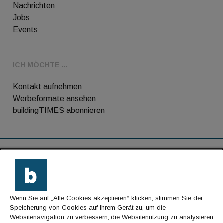
Nachrichten
Jobs
Events
ICH MÖCHTE ...
Kontakt aufnehmen
Werbeformate ansehen
buildingTIMES abonnieren
RSS-Feed
Kontakt
Wenn Sie auf „Alle Cookies akzeptieren“ klicken, stimmen Sie der
Impressum
Speicherung von Cookies auf Ihrem Gerät zu, um die
Websitenavigation zu verbessern, die Websitenutzung zu analysieren
Datenschutz