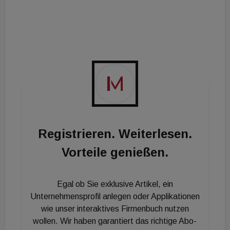
insgesamt 1.900 Photovoltaik-Module verbaut.
Errichtet hat die Anlage die Firma S&H Solar. Die
Energie Burgenland ist für Finanzierung, technische
Installation, Betrieb und regelmäßige Wartung
zuständig.
Registrieren. Weiterlesen.
Vorteile genießen.
Egal ob Sie exklusive Artikel, ein
Unternehmensprofil anlegen oder Applikationen
wie unser interaktives Firmenbuch nutzen
wollen. Wir haben garantiert das richtige Abo-