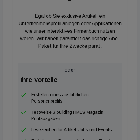
passen sich elegant der Architektur des Hauses an.
Weiters überzeugte die Jury der gerade fünfstufige
Egal ob Sie exklusive Artikel, ein
Einstieg über eine Rollositzbank. Selbstverständlich
Unternehmensprofil anlegen oder Applikationen
besitzt der Pool auch eine automatische
wie unser interaktives Firmenbuch nutzen
Rolloabdeckung. Im Lichtbereich wurden 4 VA LED-
wollen. Wir haben garantiert das richtige Abo-
Scheinwerfer eingesetzt.
Paket für Ihre Zwecke parat.
oder
Ihre Vorteile
Erstellen eines ausführlichen
Personenprofils
Testweise 3 buildingTIMES Magazin
Printausgaben
Lesezeichen für Artikel, Jobs und Events