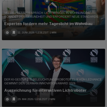
VELUX-PRESSEGESPRÄCH: LICHTMANGEL IN WOHNUNGEN
SCHADET DER GESUNDHEIT UND ERFORDERT NEUE STANDARDS.
Experten fordern mehr Tageslicht im Wohnbau
11. JUNI 2026
/ LESEZEIT 1 MIN
DER KI-GESTÜTZTE BELEUCHTUNGSROBOTER ELIX VON LEDVANCE
GEWINNT DEN GERMAN INNOVATION AWARD 2026.
Auszeichnung für interaktiven Lichtroboter
29. MAI 2026
/ LESEZEIT 2 MIN