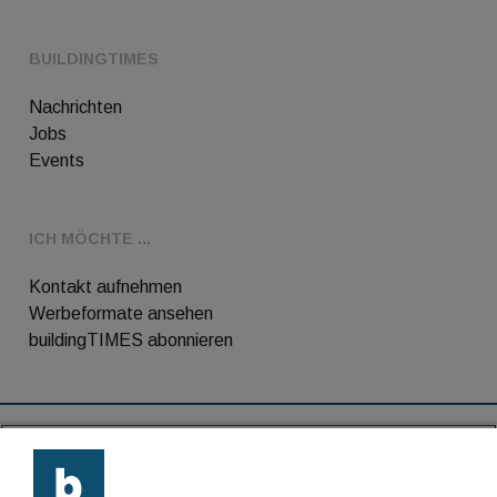
BUILDINGTIMES
Nachrichten
Jobs
Events
ICH MÖCHTE ...
Kontakt aufnehmen
Werbeformate ansehen
buildingTIMES abonnieren
RSS-Feed