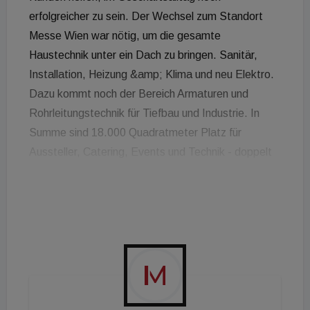
erfolgreicher zu sein. Der Wechsel zum Standort
Messe Wien war nötig, um die gesamte
Haustechnik unter ein Dach zu bringen. Sanitär,
Installation, Heizung &amp; Klima und neu Elektro.
Dazu kommt noch der Bereich Armaturen und
Rohrleitungstechnik für Tiefbau und Industrie. In
Summe sind 18.000 Quadratmeter Platz für
Aussteller, Catering, Events und Technik - doppelt
so viel wie bei der Expo 2020. Rund 160 Austeller
werden vor Ort sein.
Mittwoch und Donnerstag ist jeweils von 9 bis 18
Uhr geöffnet, am Freitag von 9 bis 15 Uhr. Mehr
Infos gibt es
hier