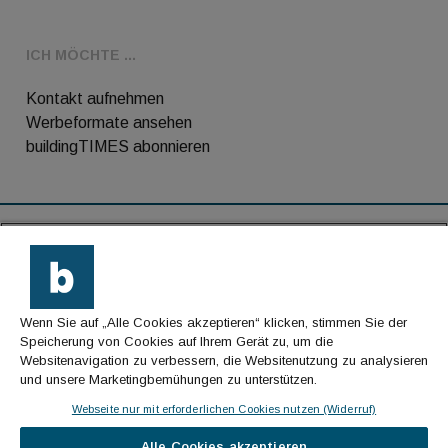
ICH MÖCHTE ...
Kontakt aufnehmen
Werbeformate ansehen
buildingTIMES abonnieren
RSS-Feed
Kontakt
Wenn Sie auf „Alle Cookies akzeptieren“ klicken, stimmen Sie der
Impressum
Speicherung von Cookies auf Ihrem Gerät zu, um die
Websitenavigation zu verbessern, die Websitenutzung zu analysieren
Datenschutz
und unsere Marketingbemühungen zu unterstützen.
AGB
Webseite nur mit erforderlichen Cookies nutzen (Widerruf)
Alle Cookies akzeptieren