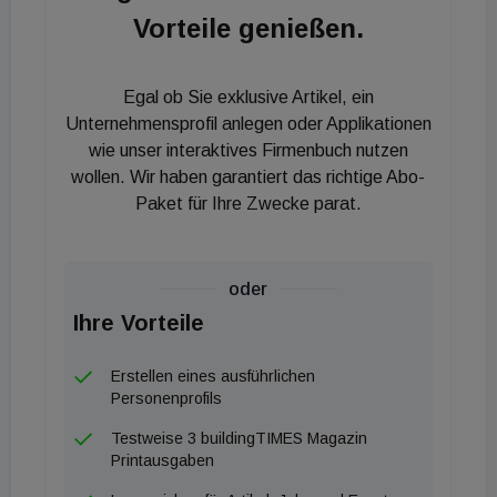
Vorteile genießen.
Dreiervorstand
Egal ob Sie exklusive Artikel, ein
Zur Umsetzung dieser Strategie wird Florian
Unternehmensprofil anlegen oder Applikationen
Bouchal als neues Vorstandsmitglied (CSO) das
wie unser interaktives Firmenbuch nutzen
Ressort Haustechnik übernehmen. Gemeinsam mit
wollen. Wir haben garantiert das richtige Abo-
Erika Hochrieser, die zusätzlich zu ihrer CFO-
Paket für Ihre Zwecke parat.
Funktion auch die Rolle des CEO übernimmt,
bilden COO Robert Just und CSO Florian Bouchal in
Zukunft ein starkes und erfahrenes Vorstandsteam
oder
für die Frauenthal Handel Gruppe.
Ihre Vorteile
Die Marken SHT und ÖAG bleiben bestehen
Erstellen eines ausführlichen
Personenprofils
Nicht gerüttelt wird an der Markenstrategie. „Unter
Testweise 3 buildingTIMES Magazin
dem Dach der Frauenthal vereinen wir die beiden
Printausgaben
stärksten Marken der Branche mit über 154 Jahren