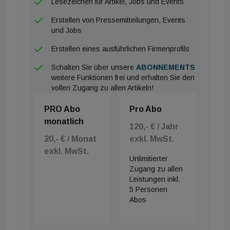
Lesezeichen für Artikel, Jobs und Events
Erfahrung. Dieses Erbe wollen wir in bewegten
Erstellen von Pressemitteilungen, Events
Zeiten sichern und ausbauen", erklärt COO Robert
und Jobs
Just. „Mit der neuen Organisation stellen wir sicher,
Erstellen eines ausführlichen Firmenprofils
dass wir sowohl unseren Kund:innen als auch
unseren Lieferant:innen auch in Zukunft auf
Schalten Sie über unsere
ABONNEMENTS
weitere Funktionen frei und erhalten Sie den
höchstem Niveau begegnen – effizient, flexibel und
vollen Zugang zu allen Artikeln!
mit klarer Ausrichtung auf gemeinsame Erfolge", so
PRO Abo
Pro Abo
Erika Hochrieser, CEO &amp; CFO. Diese
monatlich
Veränderung sei ein wichtiger Schritt, um die
120,- € / Jahr
Erfolgsgeschichte von Frauenthal gemeinsam
20,- € / Monat
exkl. MwSt.
exkl. MwSt.
weiterzuschreiben, so eine Aussendung.
Unlimitierter
Zugang zu allen
Leistungen inkl.
5 Personen
Abos