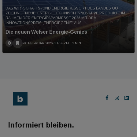
DAS WIRTSCHAFTS- UND ENERGIERESSORT DES LANDES OÖ
ZEICHNET NEUE, ENERGIETECHNISCH INNOVATIVE PRODUKTE IM
RAHMEN DER ENERGIESPARMESSE 2026 MIT DEM
INNOVATIONSPREIS „ENERGIEGENIE“ AUS.
Die neuen Welser Energie-Genies
24. FEBRUAR 2026
/ LESEZEIT 2 MIN
Informiert bleiben.