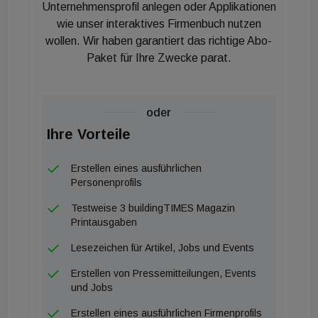
Unternehmensprofil anlegen oder Applikationen
diesen Ansatz: „Wir haben bewusst ein System
wie unser interaktives Firmenbuch nutzen
entwickelt, das die Effizienz einer Split-Klimaanlage
wollen. Wir haben garantiert das richtige Abo-
mit maximal einfacher Handhabung kombiniert.“
Paket für Ihre Zwecke parat.
Energetische Kennzahlen und
Leistungsdaten
oder
Ihre Vorteile
Für Ingenieur:innen und Energieberater:innen ist
insbesondere der
SEER-Wert von 6,1
von
Erstellen eines ausführlichen
Personenprofils
Bedeutung, der das Gerät in die
Energieeffizienzklasse A++ einordnet. Bei einer
Testweise 3 buildingTIMES Magazin
Printausgaben
Nennkühlleistung von 2,3 kW deckt die Lösung
Raumgrößen bis zu 28 m² ab, wobei im Vergleich zu
Lesezeichen für Artikel, Jobs und Events
Monoblock-Systemen eine signifikant höhere
Erstellen von Pressemitteilungen, Events
Kühlwirkung erzielt wird. Diese Effizienzsteigerung
und Jobs
reduziert nicht nur die Betriebskosten für
Erstellen eines ausführlichen Firmenprofils