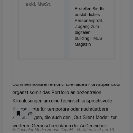
exkl. MwSt.
emittiert das Innengerät lediglich 38 dB(A).
Erstellen Sie Ihr
ausführliches
Digitale Steuerung und Anwendungsvarianz
Personenprofil,
Zugang zum
digitalen
Für Partner:innen in der Fachplanung bietet die
buildingTIMES
Smart-Home-Integration über gängige
Magazin
Schnittstellen zusätzliche Möglichkeiten der
Nutzersteuerung. Neben dem Kühlbetrieb stehen
Funktionen zur Entfeuchtung und Ventilation zur
Verfügung, was die Anwendungsvarianz in den
Sommermonaten erhöht. Die Midea PortaSplit Cool
ergänzt somit das Portfolio an dezentralen
Klimalösungen um eine technisch anspruchsvolle
Komponente für temporäre oder nachrüstbare
Anwendungen, die auch den „Out Silent Mode“ zur
weiteren Geräuschreduktion der Außeneinheit
© Cachalot Media House GmbH - Veröffentlicht am 13.