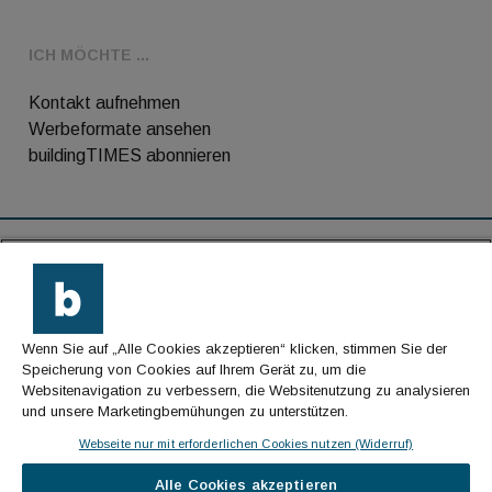
ICH MÖCHTE ...
Kontakt aufnehmen
Werbeformate ansehen
buildingTIMES abonnieren
RSS-Feed
Kontakt
Wenn Sie auf „Alle Cookies akzeptieren“ klicken, stimmen Sie der
Impressum
Speicherung von Cookies auf Ihrem Gerät zu, um die
Websitenavigation zu verbessern, die Websitenutzung zu analysieren
Datenschutz
und unsere Marketingbemühungen zu unterstützen.
AGB
Webseite nur mit erforderlichen Cookies nutzen (Widerruf)
Alle Cookies akzeptieren
© Cachalot Media House GmbH - Alle Rechte