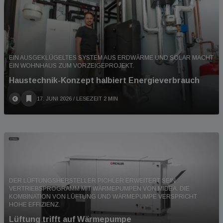
EIN AUSGEKLÜGELTES SYSTEM AUS ERDWÄRME UND SOLAR MACHT
EIN WOHNHAUS ZUM VORZEIGEPROJEKT.
Haustechnik-Konzept halbiert Energieverbrauch
17. JUNI 2026
/ LESEZEIT 2 MIN
DER LÜFTUNGSHERSTELLER PICHLER ERWEITERT SEIN
VERTRIEBSPROGRAMM MIT WÄRMEPUMPEN VON MIDEA. DIE
KOMBINATION VON LÜFTUNG UND WÄRMEPUMPE VERSPRICHT
HOHE EFFIZIENZ.
Lüftung trifft auf Wärmepumpe