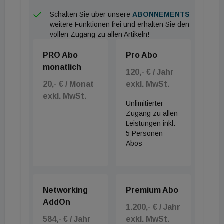
Bauherren, sondern entlastet zudem die elektrische
Schalten Sie über unsere
ABONNEMENTS
Gebäudeinfrastruktur in Spitzenlastzeiten.
weitere Funktionen frei und erhalten Sie den
vollen Zugang zu allen Artikeln!
Installation und akustische Integration
PRO Abo
Pro Abo
Die Integration in den Gebäudebestand erfolgt
monatlich
120,- € / Jahr
ohne kältetechnische Eingriffe oder bauliche
20,- € / Monat
exkl. MwSt.
Veränderungen, was für Facility Manager:innen in
exkl. MwSt.
Unlimitierter
Mietobjekten einen wesentlichen Vorteil darstellt.
Zugang zu allen
Die Montage der Außeneinheit ist auf eine
minimale
Leistungen inkl.
5 Personen
akustische Emission
optimiert, um
Abos
Konfliktpotenziale in dicht besiedelten urbanen
Quartieren zu minimieren. Tobias Strobel ergänzt
hierzu: „Der Fokus lag darauf, die typischen
Networking
Premium Abo
Nachteile mobiler Geräte zu eliminieren,
AddOn
insbesondere konzeptbedingter Leistungsverluste
1.200,- € / Jahr
584,- € / Jahr
exkl. MwSt.
des Luftführungssystems.“ Im Silent-Modus