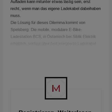
Aufladen kann mitunter etwas lästig sein, erst
recht, wenn man das eigene Ladekabel dabeihaben
muss.
Die Lösung für dieses Dilemma kommt von
Spelsberg: Die mobile, modulare E-Bike-
Ladestation BCS, in Österreich bei Siblik Elektrik
erhältlich, verfügt über fest integrierte Ladekabel
und bietet damit eine sehr einfache, komfortable
Möglichkeit, das E-Bike unterwegs zu laden. Die
robusten Stationen werden auf Basis der
bewährten Geos-Gehäuse gefertigt und ab Werk
mit Ladecontrollern von Bosch & Shimano bestückt.
Sie sind außerdem mit Schuko-Steckdosen
ausgestattet. Vier Ladepunkte erlauben das
gleichzeitige Laden von bis zu vier E-Bikes. Die
integrierte Elektronik übernimmt dabei gleich