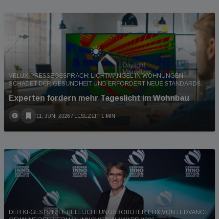
VELUX-PRESSEGESPRÄCH: LICHTMANGEL IN WOHNUNGEN
SCHADET DER GESUNDHEIT UND ERFORDERT NEUE STANDARDS.
Experten fordern mehr Tageslicht im Wohnbau
11. JUNI 2026
/ LESEZEIT 1 MIN
DER KI-GESTÜTZTE BELEUCHTUNGSROBOTER ELIX VON LEDVANCE