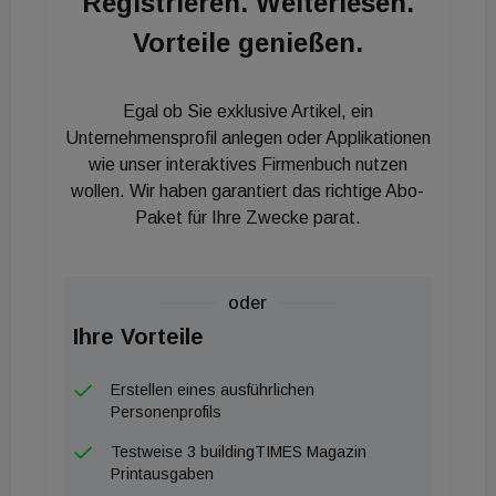
Registrieren. Weiterlesen.
mehrere Aufgaben: Sie überwacht das gesamte
Vorteile genießen.
System, erkennt eine etwaige Überlast und
schaltet defekte Ladegeräte automatisch ab.
Zusätzlichen Komfort bietet eine LED-Anzeige.
Egal ob Sie exklusive Artikel, ein
Über eine eigene App, erhältlich für iOS und
Unternehmensprofil anlegen oder Applikationen
Android, können Anwender rasch eine Ladestation
wie unser interaktives Firmenbuch nutzen
wollen. Wir haben garantiert das richtige Abo-
in ihrer Nähe finden. Dank der großzügigen
Paket für Ihre Zwecke parat.
Betriebstemperaturspanne zwischen -25 und +40
Grad Celsius ist der ganzjährige Einsatz der BCS im
Außenbereich problemlos möglich, vorausgesetzt,
oder
der Außenbereich ist gut geschützt. In der
Ihre Vorteile
Ausführung Pure ist die BCS eine Lösung für EVU,
Kommunen, Filialisten, Cafés, Restaurants,
Erstellen eines ausführlichen
Unternehmen sowie für die Tourismusbranche.
Personenprofils
Testweise 3 buildingTIMES Magazin
Printausgaben