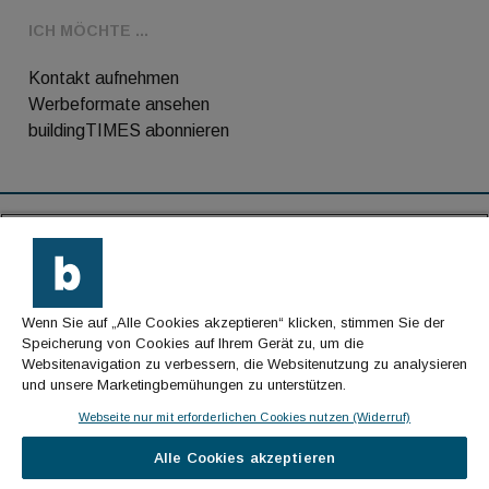
ICH MÖCHTE ...
Kontakt aufnehmen
Werbeformate ansehen
buildingTIMES abonnieren
RSS-Feed
Kontakt
Wenn Sie auf „Alle Cookies akzeptieren“ klicken, stimmen Sie der
Impressum
Speicherung von Cookies auf Ihrem Gerät zu, um die
Websitenavigation zu verbessern, die Websitenutzung zu analysieren
Datenschutz
und unsere Marketingbemühungen zu unterstützen.
AGB
Webseite nur mit erforderlichen Cookies nutzen (Widerruf)
Alle Cookies akzeptieren
© Cachalot Media House GmbH - Alle Rechte