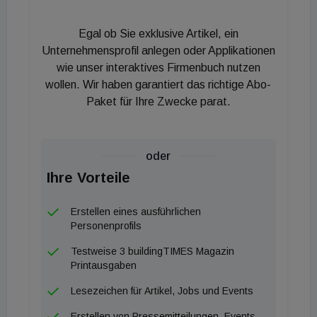
dauerhafter Trend wird, mit dem Österreich den
Sanierungsstau überwindet, braucht es rasch einen
Egal ob Sie exklusive Artikel, ein
Mix aus attraktiven unbürokratischen Förderungen,
Unternehmensprofil anlegen oder Applikationen
flankierende Maßnahmen im steuerlichen Bereich
wie unser interaktives Firmenbuch nutzen
und viel mehr Information. Dazu haben wir mit dem
wollen. Wir haben garantiert das richtige Abo-
Zukunftsforum SHL bereits Konzepte vorgelegt. In
Paket für Ihre Zwecke parat.
die kommende Wärmestrategie des BMNT setzen
wir große Hoffnungen auf mutige Schritte für den
oder
Umstieg zu modernen Heizsystemen.“
Ihre Vorteile
Übrigens: Bei den möglichen zukünftig verwendeten
Erstellen eines ausführlichen
Energieformen liegen Wärmepumpen mit 41 %
Personenprofils
voran, gefolgt von Photovoltaik mit 39 % und
Testweise 3 buildingTIMES Magazin
Solarthermie mit 29 %, noch vor Pellets (15 %) und
Printausgaben
Fernwärme (12 %). Etwas abgeschlagen rangieren
Lesezeichen für Artikel, Jobs und Events
hier Hackschnitzel (7 %), Biomasse und
Erstellen von Pressemitteilungen, Events