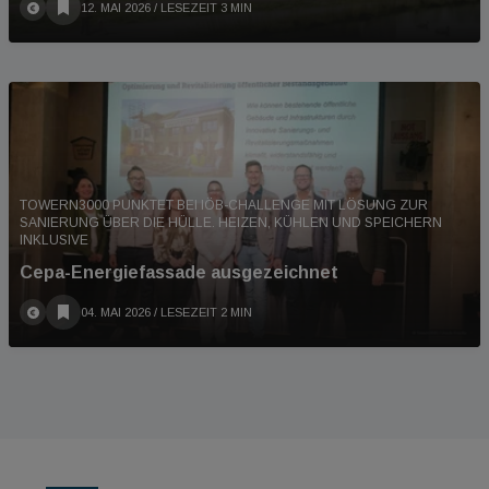
12. MAI 2026
/ LESEZEIT 3 MIN
TOWERN3000 PUNKTET BEI IÖB-CHALLENGE MIT LÖSUNG ZUR
SANIERUNG ÜBER DIE HÜLLE. HEIZEN, KÜHLEN UND SPEICHERN
INKLUSIVE
Cepa-Energiefassade ausgezeichnet
04. MAI 2026
/ LESEZEIT 2 MIN