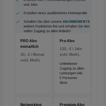
Gasetagenheizung (je 3 %).
und Jobs
Der Zukunftsforum-Vorstand Martin Hagleitner
Erstellen eines ausführlichen Firmenprofils
(Austria Email AG/Groupe Atlantic) hat auch einen
Schalten Sie über unsere
ABONNEMENTS
guten Rat für die Politik: „Statt kostspieliger und
weitere Funktionen frei und erhalten Sie den
vollen Zugang zu allen Artikeln!
aufwändiger Gebäudedämmung ist oft die
Erneuerung von Heizung und Warmwasserbereitung
PRO Abo
Pro Abo
in Verbindung mit der Dämmung der obersten
monatlich
120,- € / Jahr
Geschossdecke das Mittel der Wahl, um einen
20,- € / Monat
exkl. MwSt.
Großteil des Einsparungspotenzials mit
exkl. MwSt.
Unlimitierter
überschaubaren Kosten zu verwirklichen“, sagt
Zugang zu allen
Hagleitner.
Leistungen inkl.
5 Personen
Abos
Networking
Premium Abo