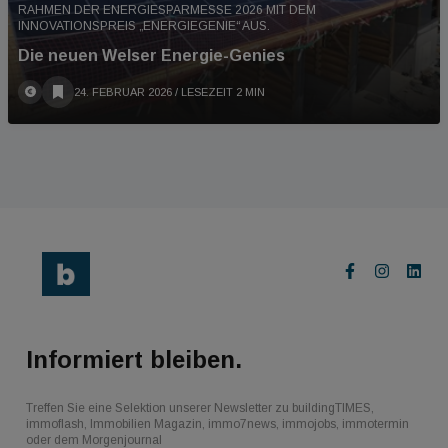
RAHMEN DER ENERGIESPARMESSE 2026 MIT DEM
INNOVATIONSPREIS „ENERGIEGENIE“ AUS.
Die neuen Welser Energie-Genies
24. FEBRUAR 2026
/ LESEZEIT 2 MIN
Informiert bleiben.
Treffen Sie eine Selektion unserer Newsletter zu buildingTIMES,
immoflash, Immobilien Magazin, immo7news, immojobs, immotermin
oder dem Morgenjournal