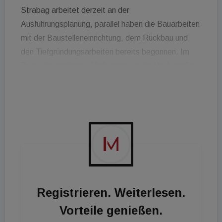
Strabag arbeitet derzeit an der
Ausführungsplanung, parallel haben die Bauarbeiten
mit der Baustelleneinrichtung, dem Rückbau und
den Tiefgründungsarbeiten bereits begonnen. Im
Zuge der geplanten Verbreiterung der Hochstraße
Elbmarsch sollen etwa 19.200 m³ Beton verbaut
werden. Zudem müssen 15.000 m Stahlgeländer
erneuert werden. Der Ausbau soll bis Ende April
2027 abgeschlossen sein.
Registrieren. Weiterlesen.
Vorteile genießen.