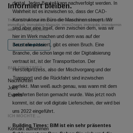
digital. Jedes Bauteil kann nachverfolgt werden. In
Informiert bleiben.
Wahrheit ist es inzwischen so, dass der CAD-
Konstrukteur im Büro die Maschinen steuert. Wir
Treffen Sie eine Selektion unserer Newsletter zu buildingTIMES,
immoflash, Immobilien Magazin, immo7news, immojobs, immotermin
sind aber eine Insel, denn zwischen dem, was wir
oder dem Morgenjournal
hier im Werk machen und dem was auf der
Baustelle passiert, gibt es einen Bruch. Eine
Jetzt anmelden
Branche, die schon lange mit der Digitalisierung
vertraut ist, ist der Transportbeton. Der
BUILDINGTIMES
Herstellprozess, also der Mischvorgang und der
Transport und die Rückfahrt sind inzwischen
Nachrichten
perfekt. Man weiß auch genau, was wann mit dem
Jobs
gelieferten Beton gemacht wurde. Was jetzt noch
Events
kommt, ist der voll digitale Lieferschein, der wird bei
uns 2022 eingeführt.
ICH MÖCHTE ...
Building Times: BIM ist ein sehr präsentes
Kontakt aufnehmen