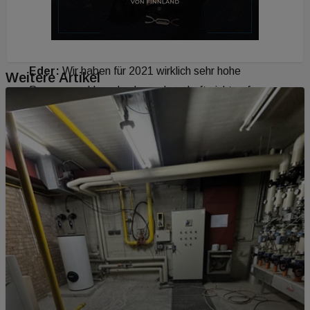
das Zugpferd. Denken Sie, dass in diesem
Segment eine Sättigung bevorsteht?
Eder:
Wir haben für 2021 wirklich sehr hohe
Weitere Artikel
Prognosezahlen, das kann dauerhaft nicht auf
diesem Niveau weitergehen. Es wäre aber kein
Beinbruch, wenn wir zehn Prozent einbüßen, weil
eben das Niveau derzeit sehr hoch ist. Derzeit
haben wir einen Boom, mir persönlich ist es lieber,
wenn Steigerungen nicht so drastisch ausfallen, weil
dann auch die Rückgänge geringer wären.
Building Times: 65 Prozent der Fertigteil-
Unternehmen erwarten in der Zukunft
steigende Marktanteile für Betonfertigteile.
Die Vertreter des Holzbaus wähnen sich