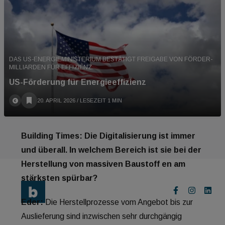
des Tages erkennt, dass sich die CO2-Bilanz nicht
gravierend verändert, nur weil ein Teil der
Tragstruktur aus Holz ist. Da geht es doch um
mehr, man muss auch die Hülle und den
DAS US-ENERGIEMINISTERIUM BESTÄTIGT FREIGABE VON FÖRDER-
MILLIARDEN FÜR EFFIZIENZ.
Innenausbau berücksichtigen. Und wenn all das
US-Förderung für Energieeffizienz
berücksichtigt wird, zeigt sich, dass die
Unterschiede zwischen Leichtbau und Massivbau
20. APRIL 2026
/ LESEZEIT 1 MIN
eher gering sind.
Building Times: Die Digitalisierung ist immer
und überall. In welchem Bereich ist sie bei der
Herstellung von massiven Baustoff en am
stärksten spürbar?
Eder:
Die Herstellprozesse vom Angebot bis zur
Auslieferung sind inzwischen sehr durchgängig