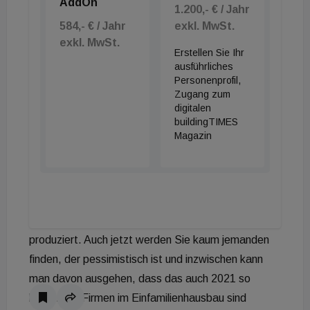
AddOn
1.200,- € / Jahr
Beton- und Fertigteilwerke (VÖB) zeigen,
584,- € / Jahr
exkl. MwSt.
dass die Krise die Branche bislang wenig
exkl. MwSt.
trifft. Wird das auch 2021 und danach so
Erstellen Sie Ihr
ausführliches
bleiben?
Personenprofil,
Zugang zum
Franz Josef Eder:
Wir sind zu hundert Prozent
digitalen
buildingTIMES
von der Bauwirtschaft abhängig und die ist bislang
Magazin
gut durch die Krise gekommen. Die
Bauunternehmen hatten sehr hohe Auftragsstände
und wurden durch den ersten Lockdown nur kurz
herausgerissen. Im zweiten Halbjahr haben sowohl
die Baufirmen als auch wir Fertigteilhersteller voll
produziert. Auch jetzt werden Sie kaum jemanden
finden, der pessimistisch ist und inzwischen kann
man davon ausgehen, dass das auch 2021 so
bleibt. Die Firmen im Einfamilienhausbau sind