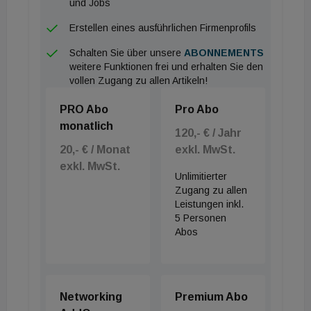
und Jobs
hochmodernes Fertigteilwerk ist voll ausgelastet
Erstellen eines ausführlichen Firmenprofils
und ein abrupter Knick ist nicht absehbar. Die im
Zuge der Pandemie von der Regierung ins Leben
Schalten Sie über unsere
ABONNEMENTS
weitere Funktionen frei und erhalten Sie den
gerufene Investitionsprämie spült nämlich viele neue
vollen Zugang zu allen Artikeln!
Aufträge in die Bücher. Weshalb Eder erwartet,
dass auch das heurige Jahr noch auf hohem Niveau
PRO Abo
Pro Abo
monatlich
produziert werden wird.
120,- € / Jahr
20,- € / Monat
exkl. MwSt.
Wie es danach weitergeht, was er von BIM hält und
exkl. MwSt.
Unlimitierter
warum er meint, dass die Bauteilaktivierung eine
Zugang zu allen
große Zukunft hat, lesen Sie im Building Times-
Leistungen inkl.
Interview.
5 Personen
Abos
INTERVIEW: Franz Josef Eder
Building Times: Die kürzlich veröffentlichten
Networking
Premium Abo
Zahlen des Verbands Österreichischer