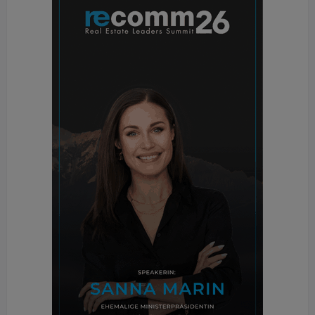
ist allerdings, wie es in den Folgejahren aussieht.
Aktuell wurden die Umsetzungszeiträume
verlängert, was den Druck mindert.
Building Times: Spüren Sie in Ihrem
Unternehmen die von manchen Vertretern
der Bauwirtschaft befürchteten
Verzögerungen bei Genehmigungen?
Eder:
Das war zweifellos ein Thema im zweiten
Halbjahr, damals waren die Behörden absolut im
Krisenmodus und vielfach nur mit Corona
beschäftigt. Damals war es extrem schwierig,
Genehmigungen zu erhalten. Das hat sich aber
gelegt, wie wir auch von unseren Kunden hören.
Building Times: Im Moment ist der Wohnbau