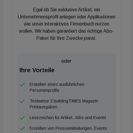
Ziegelsparte kümmern sich Eders Brüder Walter
Egal ob Sie exklusive Artikel, ein
und Johannes. Die Sparten Transportbeton und
Unternehmensprofil anlegen oder Applikationen
Stahlbetonfertigteile führen FJ Eder und sein Sohn
wie unser interaktives Firmenbuch nutzen
Sebastian, wobei hier „die Staffelübergabe voll im
wollen. Wir haben garantiert das richtige Abo-
Laufen ist“, so der 63-jährige Unternehmer. Er
Paket für Ihre Zwecke parat.
wurde Mitte 2016 einstimmig zum Vorsitzenden des
Verbands Österreichischer Beton- und
oder
Fertigteilwerke (VÖB) gewählt. Die darin vereinten
Ihre Vorteile
Firmen haben ein feines Sensorium für die
Entwicklung in der Bauwirtschaft. Haben die
Erstellen eines ausführlichen
Baufirmen wenig Aufträge, wird mehr Ortbeton
Personenprofils
verarbeitet, muss es schnell gehen, weil die
Testweise 3 buildingTIMES Magazin
nächste Baustelle schon ansteht, werden die
Printausgaben
vorgefertigten Wände, Decken und Stiegen mehr
Lesezeichen für Artikel, Jobs und Events
nachgefragt. Derzeit können Eder und seine
Erstellen von Pressemitteilungen, Events
Branchenkollegen nicht klagen. Eders