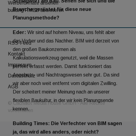
Schlagwort am Bau. Sehen Sie sich und die
Werbeformate ansehen
Branche gerüstet für diese neue
buildingTIMES abonnieren
Planungsmethode?
Eder:
Wir sind auf hohem Niveau, uns fehlt aber
das Vorher und das Nachher. BIM wird derzeit von
RSS-Feed
den großen Baukonzernen als
Kontakt
Kalkulationswerkzeug genutzt, weil die Massen
Impressum
perfekt erfasst werden. Damit funktioniert das
Angebots- und Nachtragswesen sehr gut. Da sind
Datenschutz
wir aber noch weit entfernt vom digitalen Zwilling.
AGB
Der scheitert meiner Meinung nach an unserer
flexiblen Baukultur, in der wir kein Planungsende
© Cachalot Media House GmbH - Alle Rechte
kennen.
vorbehalten
Building Times: Die Verfechter von BIM sagen
ja, das wird alles anders, oder nicht?