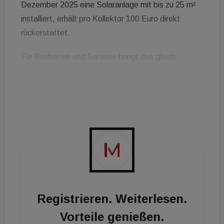
Dezember 2025 eine Solaranlage mit bis zu 25 m²
installiert, erhält pro Kollektor 100 Euro direkt
rückerstattet.
Für Bauherren und Sanierer bringt das gleich
mehrere Vorteile: Neben der Senkung laufender
Heizkosten und einer höheren Unabhängigkeit von
Energiepreissteigerungen bleibt auch die
Wertschöpfung in der Region. Die Produktion der
Kollektoren in Oberösterreich sichert Arbeitsplätze
und nutzt das Know-how qualifizierter Fachkräfte.
Solarwärme stärkt so nicht nur die
Energieautonomie von Haushalten, sondern auch
die heimische Wirtschaft.
Registrieren. Weiterlesen.
Vorteile genießen.