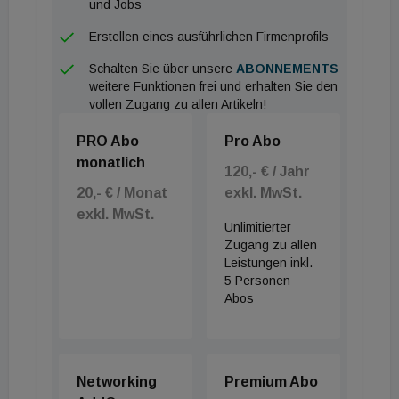
und Jobs
stellen würden.
Erstellen eines ausführlichen Firmenprofils
Doch Warmduscher
Schalten Sie über unsere
ABONNEMENTS
weitere Funktionen frei und erhalten Sie den
Warmes Wasser ist für die Deutschen also von
vollen Zugang zu allen Artikeln!
großer Bedeutung: 85 Prozent der Befragten
PRO Abo
Pro Abo
duschen sogar im Sommer eher heiß bis warm.
monatlich
120,- € / Jahr
Ebenso viele möchten nicht auf Ruhe verzichten –
20,- € / Monat
exkl. MwSt.
sie duschen lieber allein als gemeinsam mit
exkl. MwSt.
Partnerin, Partner oder Kindern. Und wer würde gar
Unlimitierter
Zugang zu allen
nicht mehr duschen, um Wasser zu sparen? So weit
Leistungen inkl.
gingen nur 18 Prozent der Befragten. Mehr wären
5 Personen
Abos
es jedoch beim Baden: Für 44 Prozent wäre das
Vollbad entbehrlich.
Kombinations-Duscher:innen
Networking
Premium Abo