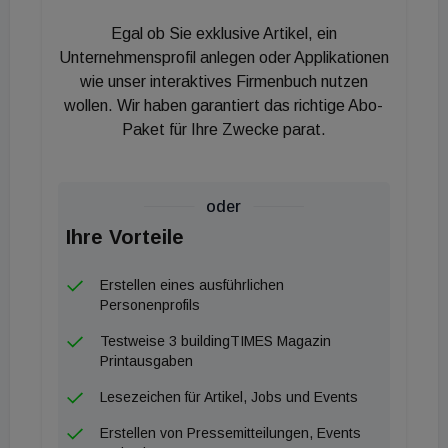
dass duschen ihre Stimmung positiv beeinflusst.
Egal ob Sie exklusive Artikel, ein
Die Jungen übertreiben
Unternehmensprofil anlegen oder Applikationen
wie unser interaktives Firmenbuch nutzen
Nicht nur zwischen Männern und Frauen, auch
wollen. Wir haben garantiert das richtige Abo-
Paket für Ihre Zwecke parat.
zwischen den Generationen gibt es Unterschiede:
Die 35- bis 44-Jährigen duschen im
Generationenvergleich am häufigsten, 53 Prozent
oder
springen mindestens täglich unter die Brause. Im
Ihre Vorteile
Vergleich dazu duscht die Gen Z, also Menschen,
die ab Ende der 90er-Jahre geboren sind, länger:
Erstellen eines ausführlichen
10 Prozent sogar mehr als 20 Minuten – und das
Personenprofils
bevorzugt abends (66 Prozent) oder gar nachts (7
Testweise 3 buildingTIMES Magazin
Prozent). Für 24 Prozent der Gen Z darf das
Printausgaben
Duschwasser im Sommer ruhig kälter sein,
Lesezeichen für Artikel, Jobs und Events
wohingegen nur 10 Prozent der
Erstellen von Pressemitteilungen, Events
Gesamtbevölkerung den Duschhahn auf „blau“