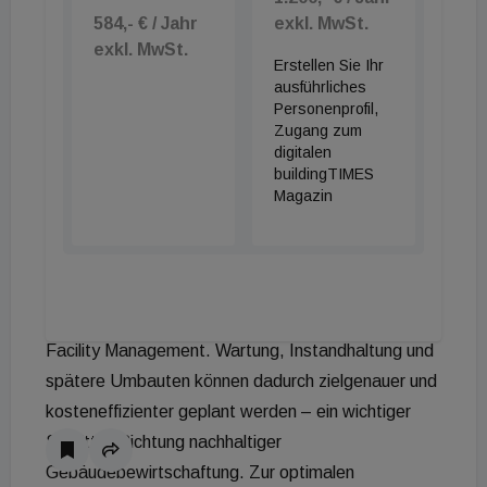
den aktuellen Planungs- und Baufortschritt
584,- € / Jahr
exkl. MwSt.
transparent dokumentieren und die Einhaltung der
exkl. MwSt.
BIM-Anforderungen nachvollziehbar machen.
Erstellen Sie Ihr
ausführliches
Personenprofil,
BIM für FM
Zugang zum
digitalen
Auch während der Bauphase wird das Modell
buildingTIMES
Magazin
kontinuierlich aktualisiert und dokumentiert. So
entsteht ein exaktes Abbild des tatsächlich
gebauten Zustands – das sogenannte As-built-
Modell. Nach Abschluss des Projekts erhält der
Bauherr das As-built-Modell als Grundlage für das
Facility Management. Wartung, Instandhaltung und
spätere Umbauten können dadurch zielgenauer und
kosteneffizienter geplant werden – ein wichtiger
Schritt in Richtung nachhaltiger
Gebäudebewirtschaftung. Zur optimalen