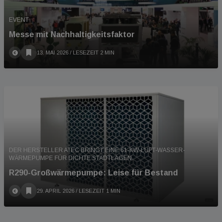
EVENT
Messe mit Nachhaltigkeitsfaktor
13. MAI 2026
/ LESEZEIT 2 MIN
DER HERSTELLER ATEC BRINGT EINE 61-KW-LUFT-WASSER-
WÄRMEPUMPE FÜR DICHTE STADTLAGEN.
R290-Großwärmepumpe: Leise für Bestand
29. APRIL 2026
/ LESEZEIT 1 MIN