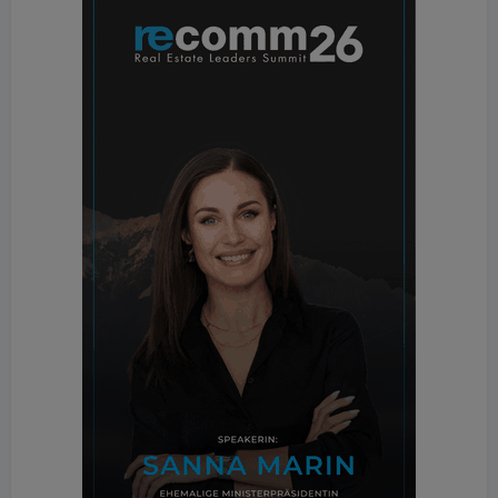
Angestrebt wird die BNB-Silber-Zertifizierung –
eine Auszeichnungsstufe im Bewertungssystem
Nachhaltiges Bauen (BNB) des Bundesministeriums
für Wohnen, Stadtentwicklung und Bauwesen. Das
BNB wurde speziell für öffentliche Bauvorhaben in
Deutschland entwickelt. Die
Nachhaltigkeitsbewertung und BNB-Zertifizierung
laufen über ein digitales Raumbuch. Das Projekt
berücksichtigt auch den Schutz von Natur und
Artenvielfalt: Das Gebäude wird um eine alte
Kastanie herumgebaut, die erhalten bleibt. Zudem
wird eine Mehlschwalbenkolonie, die am Standort
brütet, während der Bauarbeiten besonders
geschützt.
Zentrale Behörde des Freistaats