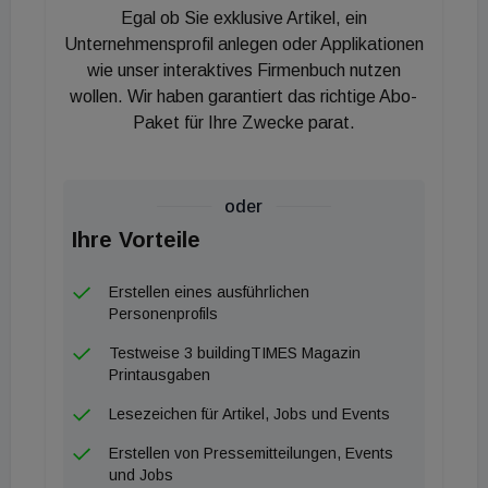
Egal ob Sie exklusive Artikel, ein
verbinden wir Nachhaltigkeit, Effizienz und ein
Unternehmensprofil anlegen oder Applikationen
gesundes Raumklima. Die industrielle Vorfertigung
wie unser interaktives Firmenbuch nutzen
beschleunigt den Bauablauf, erhöht die Qualität und
wollen. Wir haben garantiert das richtige Abo-
reduziert Emissionen sowie Lärm auf der
Paket für Ihre Zwecke parat.
Baustelle“, betont Patrick Malota, Leiter der
Zweigniederlassung Serielles Bauen bei Wolff
&amp; Müller. Die Holzelemente stammen von der
oder
Firma Rhomberg aus Bregenz. Sämtliche
Ihre Vorteile
Betonbauteile werden als RC-Beton (Recycling
Erstellen eines ausführlichen
Concrete) ausgeführt – das heißt, ein Teil der
Personenprofils
Gesteinskörnung wird durch recycelte Materialien
Testweise 3 buildingTIMES Magazin
ersetzt.
Printausgaben
Einsatz von BIM
Lesezeichen für Artikel, Jobs und Events
Erstellen von Pressemitteilungen, Events
Ein weiteres Highlight ist der umfassende Einsatz
und Jobs