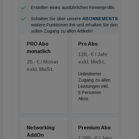
von Building Information Management (BIM).
Erstellen eines ausführlichen Firmenprofils
Architekten, Fachplaner und Bauunternehmen
arbeiten gemeinsam an einem zentralen, digitalen
Schalten Sie über unsere
ABONNEMENTS
weitere Funktionen frei und erhalten Sie den
Gebäudemodell. Darin werden sämtliche
vollen Zugang zu allen Artikeln!
Informationen zum Bauwerk gebündelt: von der
PRO Abo
Pro Abo
Architektur über die Gebäudetechnik bis hin zu
monatlich
Materialien, Termine und Kosten. So ist das Modell
120,- € / Jahr
während der gesamten Projektlaufzeit die zentrale
20,- € / Monat
exkl. MwSt.
exkl. MwSt.
und aktuelle Informationsquelle.
Unlimitierter
Durch den modellbasierten Austausch über eine
Zugang zu allen
Leistungen inkl.
gemeinsame Datenumgebung (CDE) stehen alle
5 Personen
Planungs- und Ausführungsinformationen auch dem
Abos
Kunden in Echtzeit zur Verfügung – ein wichtiger
Beitrag zu Qualität und Terminsicherheit. Darüber
hinaus werden dem Bauherrn regelmäßig
Networking
Premium Abo
qualitätsgesicherte Modellberichte übergeben, die
AddOn
1.200,- € / Jahr