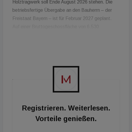
Holztragwerk soll Ende August 2026 stehen. Die
betriebsfertige Übergabe an den Bauherrn – der
Freistaat Bayern – ist für Februar 2027 geplant.
Auf einer Bruttogeschossfläche von 6.530
Quadratmetern entsteht Platz für 100 Mitarbeiter.
Elementierte Holzbauweise
Das Bauvorhaben sticht in mehrfacher Hinsicht
hervor. Das 3,5-geschossige Gebäude entsteht in
elementierter Holzbauweise. Alle tragenden
Bauteile ab der Bodenplatte des Erdgeschosses –
inklusive Aufzugsschacht und Treppenläufen –
werden aus Holz gefertigt. Die großformatigen
Registrieren. Weiterlesen.
Bauelemente werden industriell vorgefertigt und auf
Vorteile genießen.
der Baustelle montiert. Das gleiche gilt für die
Holzfassade. „Mit dieser Form des seriellen Bauens