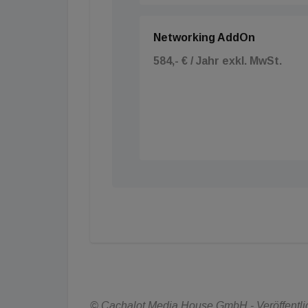
Networking AddOn
584,- € / Jahr exkl. MwSt.
© Cachalot Media House GmbH - Veröffentlich