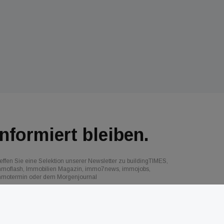
Informiert bleiben.
effen Sie eine Selektion unserer Newsletter zu buildingTIMES,
mmoflash, Immobilien Magazin, immo7news, immojobs,
mmotermin oder dem Morgenjournal
Jetzt anmelden