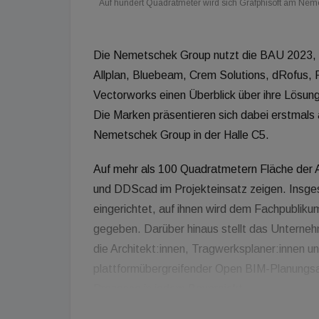
Auf hundert Quadratmeter wird sich Grafphisoft am Nem
Die Nemetschek Group nutzt die BAU 2023,
Allplan, Bluebeam, Crem Solutions, dRofus, Fr
Vectorworks einen Überblick über ihre Lösu
Die Marken präsentieren sich dabei erstmal
Nemetschek Group in der Halle C5.
Auf mehr als 100 Quadratmetern Fläche der 
und DDScad im Projekteinsatz zeigen. Insg
eingerichtet, auf ihnen wird dem Fachpubliku
gegeben. Darüber hinaus stellt das Unterne
die Architekt:innen, Tragwerksplaner:innen un
plattformübergreifender Open BIM-Planungsans
Prozesse in jedem Bauprojekt.