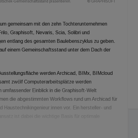
etschek-Gemeinschaftsstand präsentieren.
© GRAPHISOFT
 um gemeinsam mit den zehn Tochterunternehmen
ilo, Graphisoft, Nevaris, Scia, Solibri und
ngen entlang des gesamten Baulebenszyklus zu geben.
s auf einem Gemeinschaftsstand unter dem Dach der
Ausstellungsfläche werden Archicad, BIMx, BIMcloud
esamt zwölf Computerarbeitsplätze werden
m umfassender Einblick in die Graphisoft-Welt
hmen die abgestimmten Workflows rund um Archicad für
d Haustechnikingenieur:innen vor. Ein hersteller- und
atz ist dabei die wichtige Basis für optimale