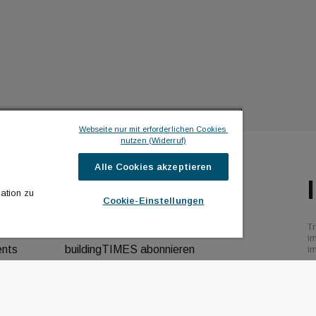
Webseite nur mit erforderlichen Cookies 
nutzen (Widerruf)
Alle Cookies akzeptieren
ILDINGTIMES
ICH MÖCHTE ...
ation zu
Cookie-Einstellungen
hrichten
Kontakt aufnehmen
Tr
bs
Werbeformate ansehen
i
ents
buildingTIMES abonnieren
i