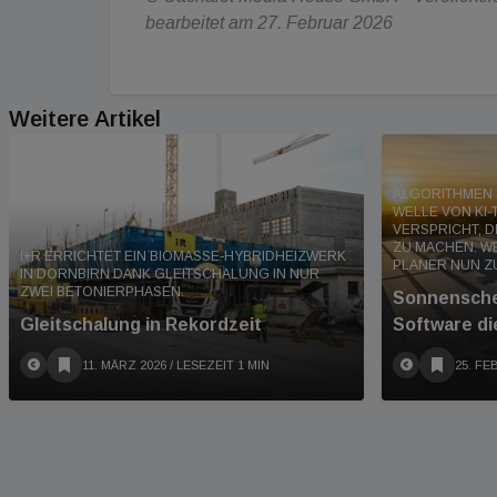
bearbeitet am 27. Februar 2026
Weitere Artikel
ALGORITHMEN S
WELLE VON KI-
VERSPRICHT, D
ZU MACHEN. 
I+R ERRICHTET EIN BIOMASSE-HYBRIDHEIZWERK
PLANER NUN Z
IN DORNBIRN DANK GLEITSCHALUNG IN NUR
ZWEI BETONIERPHASEN.
Sonnensche
Gleitschalung in Rekordzeit
Software di
11. MÄRZ 2026
/ LESEZEIT 1 MIN
25. FE