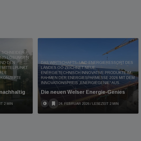
RT SCHNEIDER
DING LÖSUNGEN
UND DEN
DAS WIRTSCHAFTS- UND ENERGIERESSORT DES
 MITTELPUNKT
LANDES OÖ ZEICHNET NEUE,
TALE
ENERGIETECHNISCH INNOVATIVE PRODUKTE IM
 KONZEPTE
RAHMEN DER ENERGIESPARMESSE 2026 MIT DEM
INNOVATIONSPREIS „ENERGIEGENIE“ AUS.
 nachhaltig
Die neuen Welser Energie-Genies
IT 2 MIN
24. FEBRUAR 2026
/ LESEZEIT 2 MIN