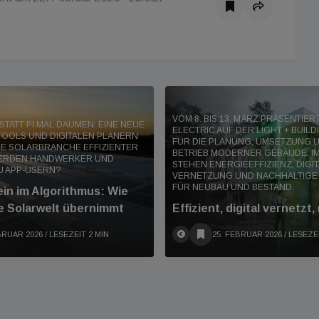
VOM 8. BIS 13. MÄRZ PRÄSENTIE
TATT PI MAL DAUMEN: EINE NEUE
ELECTRIC AUF DER LIGHT + BUIL
TOOLS UND DIGITALEN PLANERN
FÜR DIE PLANUNG, UMSETZUNG 
IE SOLARBRANCHE EFFIZIENTER
BETRIEB MODERNER GEBÄUDE. IM
WERDEN HANDWERKER UND
STEHEN ENERGIEEFFIZIENZ, DIGI
U APP-USERN?
VERNETZUNG UND NACHHALTIGE
FÜR NEUBAU UND BESTAND.
in im Algorithmus: Wie
e Solarwelt übernimmt
Effizient, digital vernetzt,
BRUAR 2026
/ LESEZEIT 2 MIN
25. FEBRUAR 2026
/ LESEZE