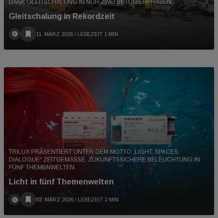
DANK GLEITSCHALUNG IN NUR ZWEI BETONIERPHASEN.
Gleitschalung in Rekordzeit
11. MÄRZ 2026
/ LESEZEIT 1 MIN
TRILUX PRÄSENTIERT UNTER DEM MOTTO „LIGHT. SPACES.
DIALOGUE“ ZEITGEMÄSSE, ZUKUNFTSSICHERE BELEUCHTUNG IN F
ÜNF THEMENWELTEN.
Licht in fünf Themenwelten
02. MÄRZ 2026
/ LESEZEIT 2 MIN