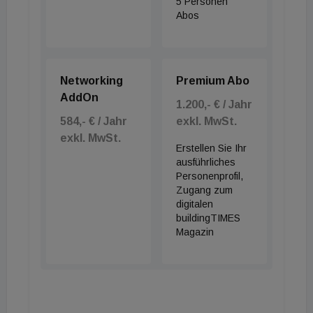
bereits spürbar abnimmt“, so Andreas Pfeiler,
5 Personen
Abos
Geschäftsführer des Fachverbands Steine-
Keramik.
Networking
Premium Abo
AddOn
1.200,- € / Jahr
584,- € / Jahr
exkl. MwSt.
exkl. MwSt.
Erstellen Sie Ihr
ausführliches
Personenprofil,
Zugang zum
digitalen
buildingTIMES
Magazin