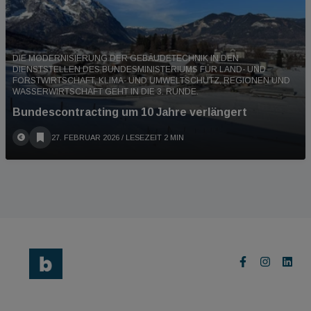
DIE MODERNISIERUNG DER GEBÄUDETECHNIK IN DEN
DIENSTSTELLEN DES BUNDESMINISTERIUMS FÜR LAND- UND
FORSTWIRTSCHAFT, KLIMA- UND UMWELTSCHUTZ, REGIONEN UND
WASSERWIRTSCHAFT GEHT IN DIE 3. RUNDE.
Bundescontracting um 10 Jahre verlängert
27. FEBRUAR 2026
/ LESEZEIT 2 MIN