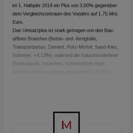
im 1. Halbjahr 2018 ein Plus von 3,00% gegenüber
dem Vergleichszeitraum des Vorjahrs auf 1,75 Mrd.
Euro.
Das Umsatzplus ist stark getragen von den Bau-
affinen Branchen (Beton- und -fertigteile,
Transportbeton, Zement, Putz-Mörtel, Sand-Kies,
Schotter; +4,13%), während die Industriezulieferer
(Feinkeramik, Feuerfest, Schleifmittel) einen
leichten Umsatzrückgang verzeichnen (-0,75%).
Die Zahl der Beschäftigten ist im Vorjahresvergleich
mit 14.614 leicht rückläufig (-0,33%).
Die größten Zuwächse erzielten die
Feuerfestindustrie (+13,30% auf 94,9 Mio. Euro)
und die Beton- und -fertigteilindustrie (+8,77% auf
235,3 Mio. Euro). Ebenfalls stark zulegen konnte