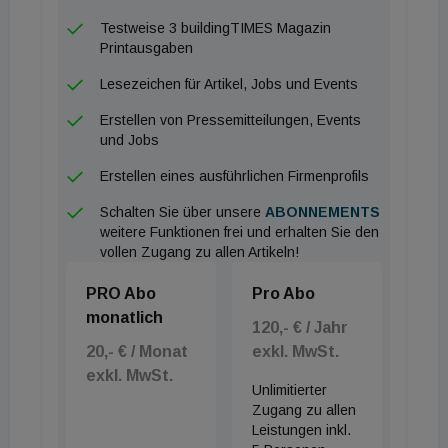
Testweise 3 buildingTIMES Magazin
Infrastrukturbau gut – Sanierung stagniert
Printausgaben
Der Bereich Infrastrukturbau sorgt u.a. mit den
Lesezeichen für Artikel, Jobs und Events
großen Tunnelbauprojekten entlang der
Hauptverkehrsadern für eine gute Auslastung der
Erstellen von Pressemitteilungen, Events
und Jobs
Unternehmen. Dennoch besteht v.a. auf
Landesstraßenebene in ländlichen Regionen
Erstellen eines ausführlichen Firmenprofils
aufgrund geringer Straßenneubauaktivitäten
Schalten Sie über unsere
ABONNEMENTS
enormer Aufholbedarf. Während insbesondere der
weitere Funktionen frei und erhalten Sie den
vollen Zugang zu allen Artikeln!
gewerbliche Hochbau und der Wohnbau im urbanen
Bereich für eine gute Auslastung der Unternehmen
PRO Abo
Pro Abo
sorgt, ist die Entwicklung im Bereich
monatlich
120,- € / Jahr
Einfamilienhausbau schlecht. Auch die Sanierung
20,- € / Monat
exkl. MwSt.
stagniert auf niedrigem Niveau. „Für das
exkl. MwSt.
Unlimitierter
Gesamtjahr sind wir optimistisch, wenngleich der
Zugang zu allen
Schwung aus dem 1. Halbjahr in der 2. Jahreshälfte
Leistungen inkl.