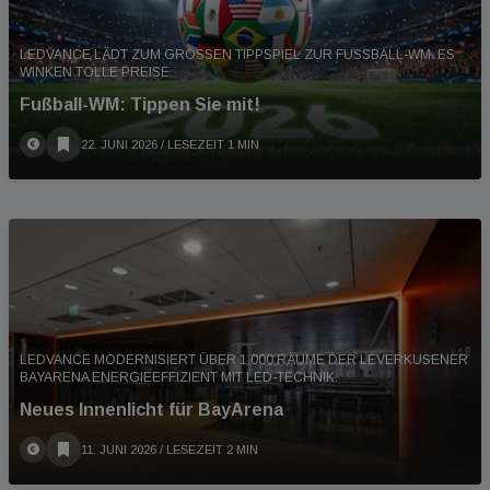
LEDVANCE LÄDT ZUM GROSSEN TIPPSPIEL ZUR FUSSBALL-WM. ES WI
NKEN TOLLE PREISE.
Fußball-WM: Tippen Sie mit!
22. JUNI 2026
/ LESEZEIT 1 MIN
LEDVANCE MODERNISIERT ÜBER 1.000 RÄUME DER LEVERKUSENER
BAYARENA ENERGIEEFFIZIENT MIT LED-TECHNIK.
Neues Innenlicht für BayArena
11. JUNI 2026
/ LESEZEIT 2 MIN