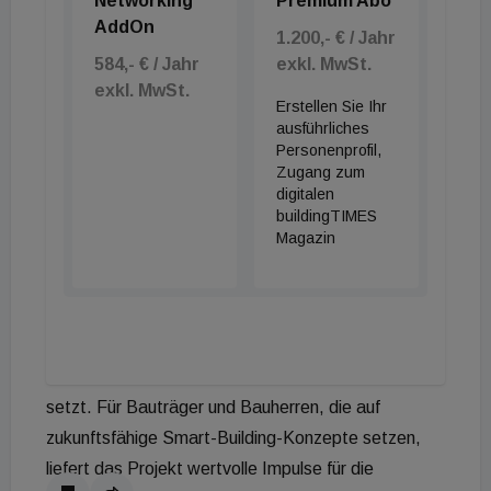
Networking
Premium Abo
Jury lobt intuitive Mensch-Technik-
AddOn
1.200,- € / Jahr
Interaktion
584,- € / Jahr
exkl. MwSt.
exkl. MwSt.
Die offizielle Jurybegründung pointiert den Mehrwert
Erstellen Sie Ihr
ausführliches
des Systems für die moderne Innenarchitektur und
Personenprofil,
das Facility Management. Den Expert:innen zufolge
Zugang zum
wird die Herausforderung, künstliches Licht
digitalen
buildingTIMES
individuell auf menschliche Bedürfnisse
Magazin
abzustimmen, technologisch sauber gelöst. Durch
das Zusammenspiel von KI-gestützter Sensorik
und flexiblen Lichtszenen entstehe ein intuitiver
Begleiter im Raum, der neue Maßstäbe für die
Interaktion zwischen Mensch und Gebäudetechnik
setzt. Für Bauträger und Bauherren, die auf
zukunftsfähige Smart-Building-Konzepte setzen,
liefert das Projekt wertvolle Impulse für die