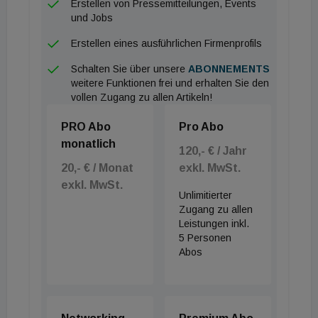
Erstellen von Pressemitteilungen, Events
Mimik und Gestik von Personen im Raum und
und Jobs
übersetzt diese Parameter in dynamische
Erstellen eines ausführlichen Firmenprofils
Lichtstimmungen, Farbwechsel sowie akustische
Rückmeldungen. Eine integrierte Gestensteuerung
Schalten Sie über unsere
ABONNEMENTS
weitere Funktionen frei und erhalten Sie den
erlaubt es zudem, dass das System
vollen Zugang zu allen Artikeln!
Handbewegungen in Echtzeit folgt oder auf
physische Berührungen des Gehäuses reagiert.
PRO Abo
Pro Abo
monatlich
„Die Auszeichnung mit dem German Innovation
120,- € / Jahr
Award bestätigt unseren Kurs, Licht völlig neu zu
20,- € / Monat
exkl. MwSt.
denken und die Grenzen des Machbaren zu
exkl. MwSt.
Unlimitierter
verschieben“, konstatiert Dr. Ulrich Weiss, Head of
Zugang zu allen
Product Management & Innovation & Global IT bei
Leistungen inkl.
5 Personen
dem Beleuchtungshersteller. „Die Entwicklung von
Abos
Elix unterstreicht den Innovationsgeist und die
technologische Richtung, die wir anvisieren.“