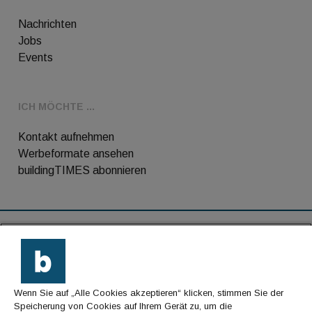
Nachrichten
Jobs
Events
ICH MÖCHTE ...
Kontakt aufnehmen
Werbeformate ansehen
buildingTIMES abonnieren
RSS-Feed
Kontakt
Wenn Sie auf „Alle Cookies akzeptieren“ klicken, stimmen Sie der
Impressum
Speicherung von Cookies auf Ihrem Gerät zu, um die