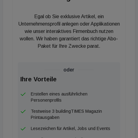
KI-Kamera die Umgebung und identifiziert
selbstständig fünf vordefinierte
Egal ob Sie exklusive Artikel, ein
Anwendungsszenarien, zu denen unter anderem
Unternehmensprofil anlegen oder Applikationen
das Lesen, Schreiben oder die Teilnahme an
wie unser interaktives Firmenbuch nutzen
Videokonferenzen zählen. Ein sechsachsiger
wollen. Wir haben garantiert das richtige Abo-
Roboterarm steuert den Lichtkegel daraufhin
Paket für Ihre Zwecke parat.
präzise aus. Zeitgleich erfolgt eine automatisierte
Anpassung der Farbtemperatur sowie der
oder
Lichtintensität, was den Sehkomfort optimiert und
Ihre Vorteile
einer vorzeitigen Augenermüdung entgegenwirkt.
Erstellen eines ausführlichen
Empathische Schnittstelle im Raumkonzept
Personenprofils
Testweise 3 buildingTIMES Magazin
Neben dem rein funktionalen Arbeitslicht verfügt die
Printausgaben
Neuentwicklung über einen emotionalen Modus. In
Lesezeichen für Artikel, Jobs und Events
dieser Konfiguration verarbeitet die Software die