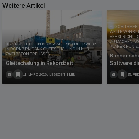
Weitere Artikel
ALGORITHMEN S
WELLE VON KI-
VERSPRICHT, D
ZU MACHEN. 
I+R ERRICHTET EIN BIOMASSE-HYBRIDHEIZWERK
PLANER NUN Z
IN DORNBIRN DANK GLEITSCHALUNG IN NUR
ZWEI BETONIERPHASEN.
Sonnensche
Gleitschalung in Rekordzeit
Software di
11. MÄRZ 2026
/ LESEZEIT 1 MIN
25. FE