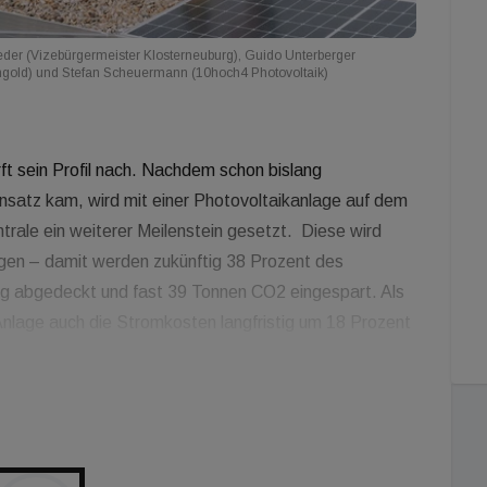
der (Vizebürgermeister Klosterneuburg), Guido Unterberger
hgold) und Stefan Scheuermann (10hoch4 Photovoltaik)
t sein Profil nach. Nachdem schon bislang
satz kam, wird mit einer Photovoltaikanlage auf dem
ale ein weiterer Meilenstein gesetzt. Diese wird
gen – damit werden zukünftig 38 Prozent des
g abgedeckt und fast 39 Tonnen CO2 eingespart. Als
Anlage auch die Stromkosten langfristig um 18 Prozent
tiative „Tausendundein Dach“ errichtet, die sich zum
ehmensdächer in Österreich mit Photovoltaikanlagen
ch um Nummer 800.