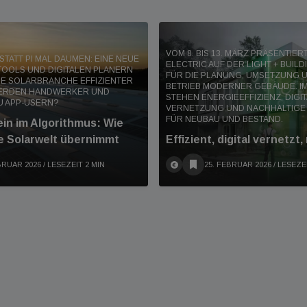
VOM 8. BIS 13. MÄRZ PRÄSENTIE
TATT PI MAL DAUMEN: EINE NEUE
ELECTRIC AUF DER LIGHT + BUIL
TOOLS UND DIGITALEN PLANERN
FÜR DIE PLANUNG, UMSETZUNG 
IE SOLARBRANCHE EFFIZIENTER
BETRIEB MODERNER GEBÄUDE. IM
WERDEN HANDWERKER UND
STEHEN ENERGIEEFFIZIENZ, DIGI
U APP-USERN?
VERNETZUNG UND NACHHALTIGE
FÜR NEUBAU UND BESTAND.
in im Algorithmus: Wie
e Solarwelt übernimmt
Effizient, digital vernetzt,
BRUAR 2026
/ LESEZEIT 2 MIN
25. FEBRUAR 2026
/ LESEZE