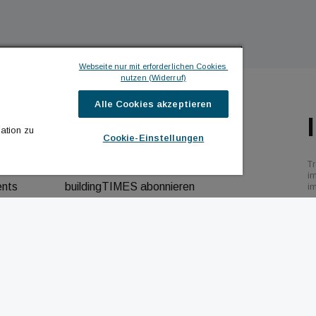
Webseite nur mit erforderlichen Cookies 
nutzen (Widerruf)
Alle Cookies akzeptieren
ILDINGTIMES
ICH MÖCHTE ...
ation zu
Cookie-Einstellungen
hrichten
Kontakt aufnehmen
Tr
bs
Werbeformate ansehen
i
ents
buildingTIMES abonnieren
i
behalten