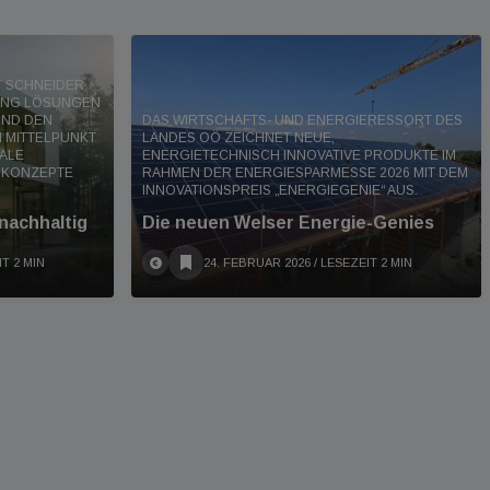
RT SCHNEIDER
DING LÖSUNGEN
UND DEN
DAS WIRTSCHAFTS- UND ENERGIERESSORT DES
 MITTELPUNKT
LANDES OÖ ZEICHNET NEUE,
TALE
ENERGIETECHNISCH INNOVATIVE PRODUKTE IM
 KONZEPTE
RAHMEN DER ENERGIESPARMESSE 2026 MIT DEM
INNOVATIONSPREIS „ENERGIEGENIE“ AUS.
 nachhaltig
Die neuen Welser Energie-Genies
IT 2 MIN
24. FEBRUAR 2026
/ LESEZEIT 2 MIN