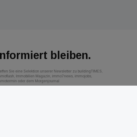
Informiert bleiben.
effen Sie eine Selektion unserer Newsletter zu buildingTIMES,
mmoflash, Immobilien Magazin, immo7news, immojobs,
mmotermin oder dem Morgenjournal
Jetzt anmelden
RSS-Feed
Kontakt
Impressum
Datenschutz
AGB