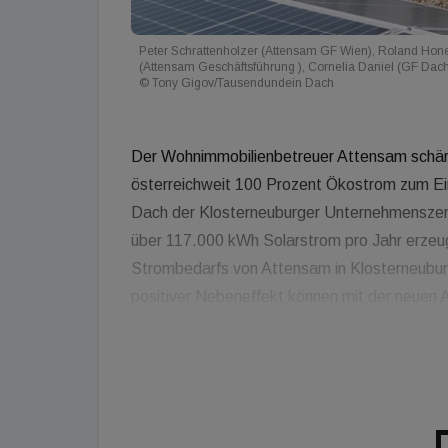
Peter Schrattenholzer (Attensam GF Wien), Roland Hone
(Attensam Geschäftsführung ), Cornelia Daniel (GF Dac
© Tony Gigov/Tausendundein Dach
Der Wohnimmobilienbetreuer Attensam schärf
österreichweit 100 Prozent Ökostrom zum Ein
Dach der Klosterneuburger Unternehmenszentr
über 117.000 kWh Solarstrom pro Jahr erzeu
Strombedarfs von Attensam in Klosterneubur
positiver Nebeneffekt können mit der neuen 
reduziert werden, so das Unternehmen.
Die Attensam-Anlage wurde im Rahmen der Ini
Ziel gesetzt hat, bis Ende 2021 1001 Untern
auszustatten – bei Attensam handelt es si