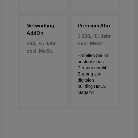
Für die Umfrage „Energie-Trendmonitor Österreich
2025“. wurden 1.000 Österreicherinnen und
Networking
Premium Abo
Österreicher bevölkerungsrepräsentativ von einem
AddOn
Marktforschungsinstitut im Auftrag von Stiebel
1.200,- € / Jahr
584,- € / Jahr
exkl. MwSt.
Eltron befragt.
exkl. MwSt.
Erstellen Sie Ihr
ausführliches
Personenprofil,
Zugang zum
digitalen
buildingTIMES
Magazin