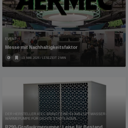
EVENT
Messe mit Nachhaltigkeitsfaktor
13. MAI 2026
/ LESEZEIT 2 MIN
DER HERSTELLER ATEC BRINGT EINE 61-KW-LUFT-WASSER-
WÄRMEPUMPE FÜR DICHTE STADTLAGEN.
R290-Großwärmepumpe: Leise für Bestand