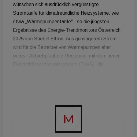
wünschen sich ausdrücklich vergünstigte
Stromtarife für klimafreundliche Heizsysteme, wie
etwa „Wärmepumpentarife“ - so die jüngsten
Ergebnisse des Energie-Trendmonitors Österreich
2025 von Stiebel Eltron. Aus günstigerem Strom
wird für die Betreiber von Wärmepumpen eher
nichts. Aktuell plant die Regierung mit dem neuen
Elektrizitätswirtschaftsgesetz (ElWG), die
Stromtarife „verursachergerecht“ zu gestalten. Das
heißt, wer viel verbraucht, soll auch höhere Tarife
zahlen. Thomas Mader, Geschäftsführer von
Stiebel Eltron Österreich, warnt: „Haushalte, die
dank klimafreundlicher Haustechnik bereits
verstärkt Strom statt schmutzigem Öl oder Gas
nutzen, dürfen durch das E-Wirtschaftsgesetz nicht
‚bestraft‘ werden.Hier sollte der Gesetzgeber