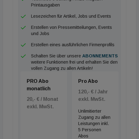
Printausgaben
Die Ergebnisse der Umfrage „Energie-
Trendmonitor 2025 Österreich“ weisen in dieselbe
Lesezeichen für Artikel, Jobs und Events
Richtung: Die Verbraucher betonen, wie wichtig der
Erstellen von Pressemitteilungen, Events
Kostenfaktor bei der Entscheidung für ein neues
und Jobs
Heizsystem ist: 63 Prozent möchten etwa in eine
Erstellen eines ausführlichen Firmenprofils
GreenTech-Heizung investieren, um künftig
Schalten Sie über unsere
ABONNEMENTS
steigende Emissionskosten für Öl und Gas zu
weitere Funktionen frei und erhalten Sie den
sparen. „Die Energiereform darf den Klimaschutz in
vollen Zugang zu allen Artikeln!
Österreich nicht durchkreuzen“, sagt Mader. „Das
PRO Abo
Pro Abo
bedeutet: Wer schon Strom an Stelle fossiler
monatlich
120,- € / Jahr
Energien nutzt, sollte belohnt werden. Schließlich
20,- € / Monat
exkl. MwSt.
tragen diese Haushalte dazu bei, die CO2-Bilanz
exkl. MwSt.
des Landes zu verbessern und längerfristig hohe
Unlimitierter
Zugang zu allen
Strafzahlungen der EU zu verhindern.“
Leistungen inkl.
5 Personen
Der Energie-Trendmonitor Österreich 2025
Abos