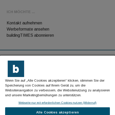
ICH MÖCHTE ...
Kontakt aufnehmen
Werbeformate ansehen
buildingTIMES abonnieren
RSS-Feed
Kontakt
Wenn Sie auf „Alle Cookies akzeptieren“ klicken, stimmen Sie der
Impressum
Speicherung von Cookies auf Ihrem Gerät zu, um die
Websitenavigation zu verbessern, die Websitenutzung zu analysieren
Datenschutz
und unsere Marketingbemühungen zu unterstützen.
AGB
Webseite nur mit erforderlichen Cookies nutzen (Widerruf)
Alle Cookies akzeptieren
© Cachalot Media House GmbH - Alle Rechte