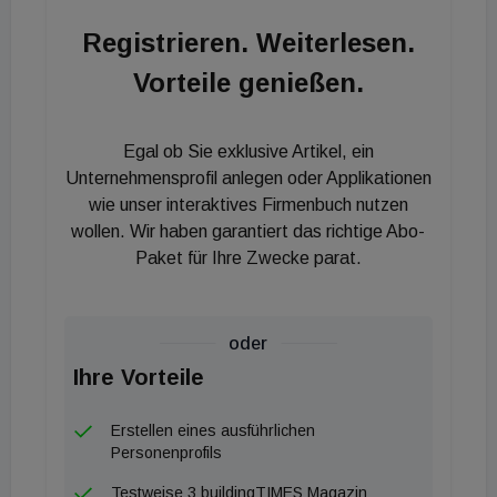
vorsorgen und den Strombetrieb von
Registrieren. Weiterlesen.
Wärmepumpenheizungen gesondert
Vorteile genießen.
berücksichtigen, fordert er.
Notwendigkeit niedriger Betriebskosten
Egal ob Sie exklusive Artikel, ein
Unternehmensprofil anlegen oder Applikationen
Auf die besonderen Belange der Betreiber von
wie unser interaktives Firmenbuch nutzen
Wärmepumpen weist auch der Branchenverband
wollen. Wir haben garantiert das richtige Abo-
„Wärmepumpe Austria“ hin: Neben
Paket für Ihre Zwecke parat.
Investitionsförderungen seien günstige Strompreise
und Netzentgelte für einen breiten Umstieg auf
erneuerbare Energieträger in den Haushalten
oder
entscheidend, so der Verband. Strom- und
Ihre Vorteile
Netzentgelte für Wärmepumpen-Nutzer sollten im
Erstellen eines ausführlichen
Gegenteil gesenkt werden, um den Fortschritt zu
Personenprofils
unterstützen.
Testweise 3 buildingTIMES Magazin