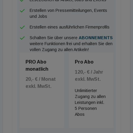
ehemaligen Kläranlage fertiggestellt. Mit den drei
neuen Anlagen wird es bis Ende 2020 insgesamt
Erstellen von Pressemitteilungen, Events
und Jobs
sieben Photovoltaik-Anlagen am Areal des
Flughafens geben. Zusätzlich soll die E-Flotte mit
Erstellen eines ausführlichen Firmenprofils
aktuell mehr als 380 E-Fahrzeugen ausgebaut
Schalten Sie über unsere
ABONNEMENTS
werden. Auch die Anschaffung von rund 40 E-
weitere Funktionen frei und erhalten Sie den
vollen Zugang zu allen Artikeln!
Passagierbussen stünde unmittelbar bevor.
PRO Abo
Pro Abo
monatlich
120,- € / Jahr
20,- € / Monat
exkl. MwSt.
exkl. MwSt.
Unlimitierter
Zugang zu allen
Leistungen inkl.
5 Personen
Abos