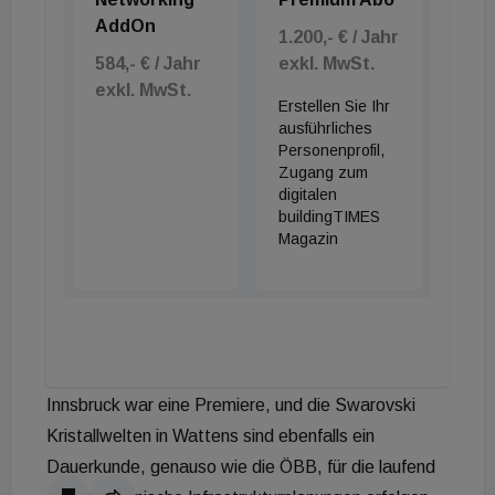
Wichtigste für uns ist die Kunden-Zufriedenheit und
AddOn
1.200,- € / Jahr
wir setzen auf Kontinuität für unsere Mitarbeiter, auf
584,- € / Jahr
exkl. MwSt.
stabile Verhältnisse. Jeder ist am Erfolg beteiligt“,
exkl. MwSt.
so Steyer.
Erstellen Sie Ihr
ausführliches
Personenprofil,
Die Kunden- und Projektstruktur macht diese stolze
Zugang zum
Haltung verständlicher: Größtes Projekt war bisher
digitalen
buildingTIMES
das Kinder- und Herz-Zentrum in Innsbruck, für das
Magazin
sämtliche Stark- und Schwachstromanlagen
geplant wurden sowie die Transportanlagen Labor-,
Haus- und Blutrohrpost, zwölf Aufzüge und ein
Rollsteig. Auch die weltweit erste Flughafen-
Vorfeldbeleuchtung mit LEDs am Flughafen
Innsbruck war eine Premiere, und die Swarovski
Kristallwelten in Wattens sind ebenfalls ein
Dauerkunde, genauso wie die ÖBB, für die laufend