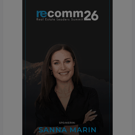
Regeltechnik angeboten.
Heute umfasst das Portfolio alle Bereiche, die
einschlägig in Frage kommen – und darüber hinaus:
Nämlich die Planung und Fachbauleitung für
Sanitär- und Gasanlagen, Wärme- und
Kälteanlagen, Lüftung und Klima, Mess-, Steuer-
und Regeltechnik, Starkstromanlagen, aber auch
Förderanlagen sowie Küchen und Wäschereien.
Dazu kommt das Controlling für die gesamte
Technische Gebäudeausrüstung. „Die technische
Fachplanung interpretieren wir als Kombination aus
klassischer Planungskompetenz und innovativen
Ideen, den Einsatz modernster Technologien und
solider handwerklicher Umsetzung“, sagt man beim
„Ingenieurbüro für Haus- und Elektrotechnik“, wie