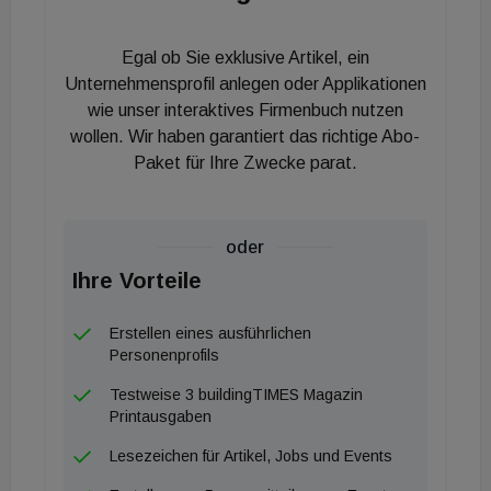
den Jahren 1969 bis 1984, als die beiden Gründer
Peter Jäger und Adolf Jenewein eine
Egal ob Sie exklusive Artikel, ein
Bürogemeinschaft bildeten, während die Firmen
Unternehmensprofil anlegen oder Applikationen
aber immer getrennt waren. Wir (Jenewein, Anm.)
wie unser interaktives Firmenbuch nutzen
haben Elektrotechnik gemacht und Jäger
wollen. Wir haben garantiert das richtige Abo-
Haustechnik. Erst später hat er die Elektrotechnik
Paket für Ihre Zwecke parat.
dazu genommen“, erläutert Robert Steyer die
Duplizität des Logos.
oder
A3 Elektrotechnik
Ihre Vorteile
Steyer beschäftigt elf Mitarbeiter und eine Reihe
Erstellen eines ausführlichen
Personenprofils
Freier, macht 1,5 Millionen Euro Umsatz. Er
versteht sich als reiner Dienstleister. „Tirol ist
Testweise 3 buildingTIMES Magazin
Printausgaben
bewusst unser Schwerpunkt, auch Vorarlberg, denn
wir sitzen nicht gerne im Auto, um herumzufahren“,
Lesezeichen für Artikel, Jobs und Events
sagt Steyer. Auch das Statement: „Wir wollen nicht