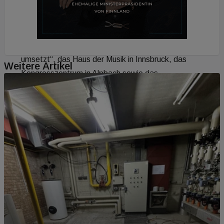
sich A3 JP selbst nennt. Die drei Großen unter den
jüngst ausgeführten Projekten sind nach Angaben
von Eigentümer Robert Schmitzer, dessen
Mitarbeiter BIM bereits „bei kleineren Projekten
umsetzt“, das Haus der Musik in Innsbruck, das
Weitere Artikel
Kongresszentrum in Alpbach sowie das
Justizzentrum Korneuburg. Seine Absichten hat
Schmitzer jüngst in einem Interview so
zusammengefasst: „Unser Ziel ist, durch integrale
Planungsprozesse Projekte ressourceneffizienter,
wirtschaftlicher und nachhaltiger zu gestalten.“