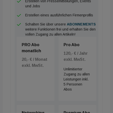
Erstellen von Pressemitteilungen, Events
wachsen und sind seit 20 Jahren konstant“, hört
und Jobs
man heutzutage nicht allzu häufig. Diese Haltung
Erstellen eines ausführlichen Firmenprofils
des wahrscheinlich größten Elektrotechnik-Planers
Schalten Sie über unsere
ABONNEMENTS
in Tirol wird jedoch verständlich, wenn der
weitere Funktionen frei und erhalten Sie den
Geschäftsführer festhält, dass sein Büro
vollen Zugang zu allen Artikeln!
hauptsächlich einen großen Stammkundenanteil
PRO Abo
Pro Abo
habe und innovative Konzepte entwickle.
monatlich
120,- € / Jahr
Schwerpunkte seien Gesundheits-Einrichtungen und
20,- € / Monat
exkl. MwSt.
öffentliche Auftraggeber sowie die ÖBB-
exkl. MwSt.
Bahnsparte.
Unlimitierter
Zugang zu allen
Leistungen inkl.
Dementsprechend wenig sei man mit
5 Personen
Ausschreibungen konfrontiert, und den Wohnbau
Abos
und Hotels überlässt man anderen Büros. Bei
großen Projekten werde das Bestbieter-Prinzip
angewandt, da entscheide nicht nur der Preis. „Das
Networking
Premium Abo