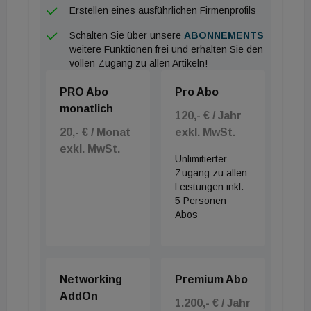
Jahren wurde der Ortskern von Prinzersdorf
Erstellen eines ausführlichen Firmenprofils
aktiviert, statt einem Neubau wurde das Objekt
Schalten Sie über unsere
ABONNEMENTS
ökologisch anspruchsvoll und ressourcenschonend
weitere Funktionen frei und erhalten Sie den
vollen Zugang zu allen Artikeln!
saniert.
PRO Abo
Pro Abo
Video Rathaus Prinzersdorf
monatlich
120,- € / Jahr
20,- € / Monat
exkl. MwSt.
Anton Glasmaier, BDÖ-Vorstandsvorsitzender,
exkl. MwSt.
zeigt sich von der Qualität der Projekte
Unlimitierter
beeindruckt: „Es ist sehr erfreulich ist, dass
Zugang zu allen
Leistungen inkl.
Nachhaltigkeit und soziale Ökologie im Planen und
5 Personen
Bauen längst angekommen sind. Das Bewusstsein
Abos
ist geschärft – die Innovationen sind gewaltig und
leisten einen wichtigen Beitrag für eine
klimaneutrale Zukunft. Die eingereichten Projekte
Networking
Premium Abo
zeigen, welche Möglichkeiten der Baustoff Beton
AddOn
1.200,- € / Jahr
bietet und wie Bauwerke gelingen, die auf