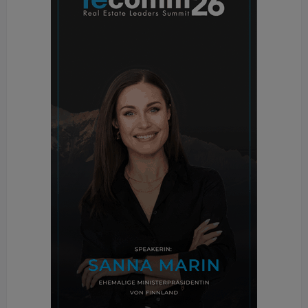
mbH. und Mischek Systembau GmbH
Siegerprojekt Revitalisierung:
Generalsanierung Rathaus Prinzersdorf mit
Zubau
Bauherr: Marktgemeinde Prinzersdorf
Architektur: Ernst Beneder und Anja Fischer
Bauunternehmen: Ing. Franz Kickinger GmbH
Betonlieferant: Ing. Franz Kickinger GmbH
Die Anerkennungspreise
Anerkennungen gingen an den Gemeindebau Neu
Aspern H4, das ÖBB-Mobilitätszentrum Lienz, die
Fabrikatur und die Burg Heinfels