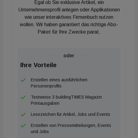
Egal ob Sie exklusive Artikel, ein
Clusterwohnungen, andererseits verfügt die Anlage
Unternehmensprofil anlegen oder Applikationen
über großartige Höfe, ein klimafittes,
wie unser interaktives Firmenbuch nutzen
ausgeklügeltes System der Energieversorgung mit
wollen. Wir haben garantiert das richtige Abo-
Erdwärme und Bauteilaktivierung samt
Paket für Ihre Zwecke parat.
Wasseraufbereitung sowie einem
Forschungsprojekt mit Asphaltkollektoren“, so die
Jurybegründung.
oder
Ihre Vorteile
Video Wohnquartier Wientalterrassen
Erstellen eines ausführlichen
Sieger Revitalisierung Rathaus Prinzersdorf
Personenprofils
Testweise 3 buildingTIMES Magazin
Die Generalsanierung und der Zubau des
Printausgaben
Prinzersdorfer Rathauses sind für die Jury
Lesezeichen für Artikel, Jobs und Events
wiederum ein Vorzeigebeispiel für
zukunftsgerichtetes Planen und Bauen: Durch die
Erstellen von Pressemitteilungen, Events
und Jobs
Revitalisierung des Rathauses aus den 1970er