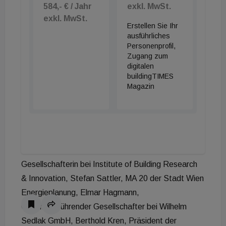
584,- € / Jahr
exkl. MwSt.
Langlebigkeit, Nachhaltigkeit und Flexibilität
exkl. MwSt.
Erstellen Sie Ihr
setzen.“
ausführliches
Personenprofil,
Die Jury bestand aus:
Zugang zum
Daniel Fügenschuh, Architekt aus Innsbruck und
digitalen
buildingTIMES
Präsident der Bundeskammer der
Magazin
Ziviltechniker:innen (Juryvorsitzender), Ute Schaller,
Leiterin des Kompetenzzentrums „soziale und
kulturelle Infrastruktur, Nachhaltigkeit im Hochbau“
in der Baudirektion der Stadt Wien, Renate
Hammer, Architektin und Geschäftsführende
Gesellschafterin bei Institute of Building Research
& Innovation, Stefan Sattler, MA 20 der Stadt Wien
Energieplanung, Elmar Hagmann,
Geschäftsführender Gesellschafter bei Wilhelm
Sedlak GmbH, Berthold Kren, Präsident der