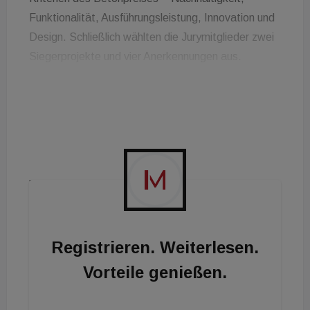
Funktionalität, Ausführungsleistung, Innovation und
Design. Schließlich wählten die Jurymitglieder zwei
Siegerprojekte und vier Anerkennungen aus.
Sieger Neubau: Wientalterrassen
Als Sieger wurden das Wohnquartier
Wientalterrassen mit dem Bauteil Käthe-Dorsch-
Gasse 17 in der Kategorie Neubau und die
Generalsanierung des Rathauses Prinzersdorf mit
Zubau in der Kategorie Revitalisierung gekürt: „Bei
den Wientalterrassen, der Wohnbebauung Käthe-
Dorsch-Gasse 17 in Wien-Penzing, werden alle
Registrieren. Weiterlesen.
sozialen und ökologischen Kriterien perfekt erfüllt:
Vorteile genießen.
Einerseits gelang hier die soziale Durchmischung
von Studenten, Familien, Pensionisten bis zu