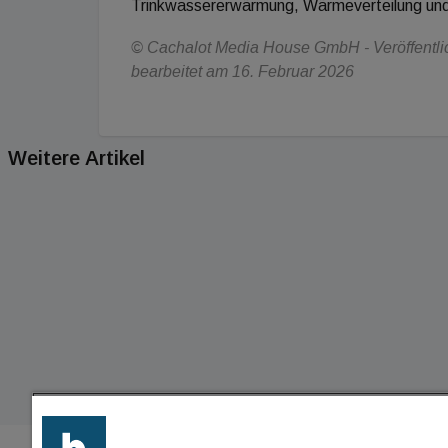
Trinkwassererwärmung, Wärmeverteilung und
© Cachalot Media House GmbH - Veröffentlic
bearbeitet am 16. Februar 2026
Weitere Artikel