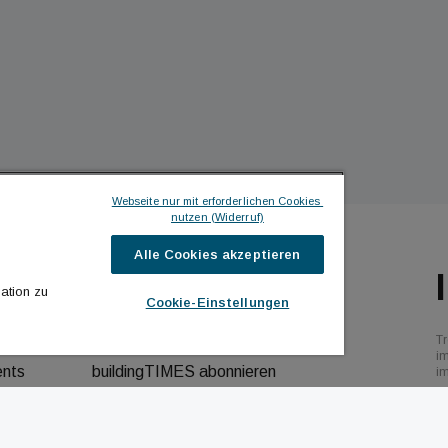
Webseite nur mit erforderlichen Cookies 
nutzen (Widerruf)
Alle Cookies akzeptieren
ILDINGTIMES
ICH MÖCHTE ...
ation zu
Cookie-Einstellungen
hrichten
Kontakt aufnehmen
Tr
bs
Werbeformate ansehen
i
ents
buildingTIMES abonnieren
i