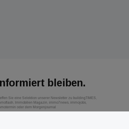
Informiert bleiben.
effen Sie eine Selektion unserer Newsletter zu buildingTIMES,
mmoflash, Immobilien Magazin, immo7news, immojobs,
mmotermin oder dem Morgenjournal
Jetzt anmelden