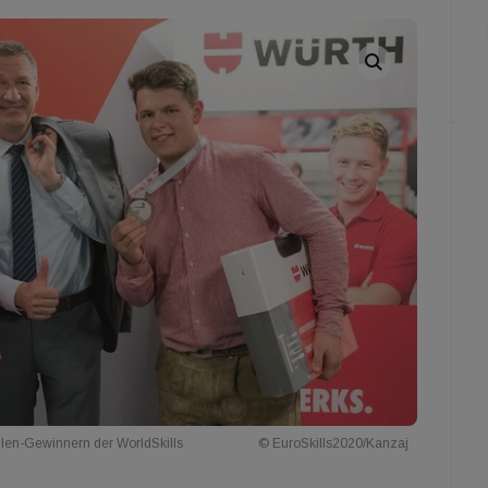
illen-Gewinnern der WorldSkills
© EuroSkills2020/Kanzaj