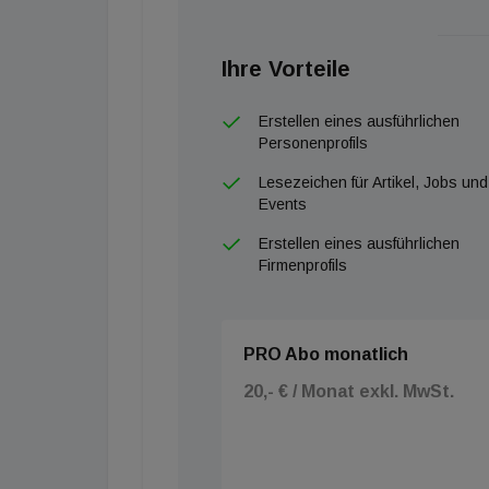
Übrigens: Auch bei der Baufirma Kaim, die eb
möchte, gibt man sich wortkarg. „Uns wurde b
Ihre Vorteile
Baufirma. Das wundert, war Kaim doch selbst 
Heiligenstadt in eine Immobilien-Goldgrube v
Erstellen eines ausführlichen
Personenprofils
Lesezeichen für Artikel, Jobs und
Events
Erstellen eines ausführlichen
Firmenprofils
PRO Abo monatlich
20,- € / Monat exkl. MwSt.