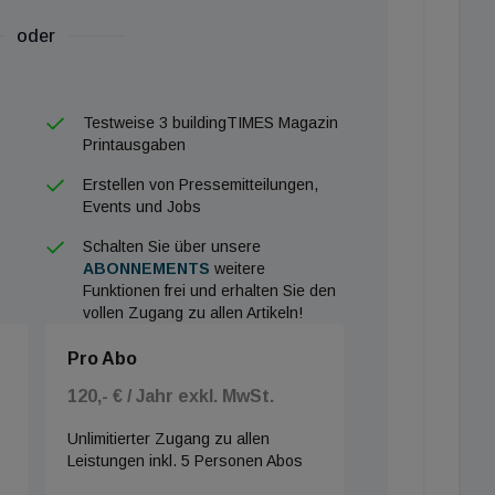
enfalls über Flächen verfügt, die die Signa bebauen
oder
islang kein Angebot unterbreitet“, so ein Vertreter der
Teil der Projektgesellschaft, die vor der Signa
erwandelt wollte.
Testweise 3 buildingTIMES Magazin
Printausgaben
Erstellen von Pressemitteilungen,
Events und Jobs
Schalten Sie über unsere
ABONNEMENTS
weitere
Funktionen frei und erhalten Sie den
vollen Zugang zu allen Artikeln!
Pro Abo
120,- € / Jahr exkl. MwSt.
Unlimitierter Zugang zu allen
Leistungen inkl. 5 Personen Abos