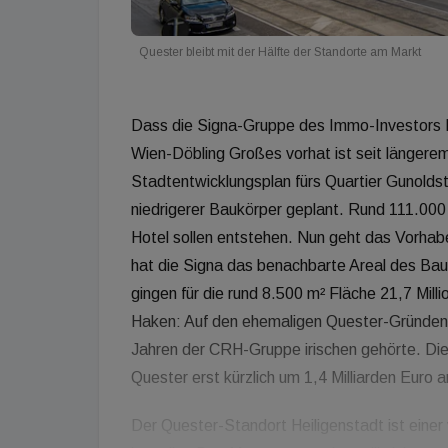
Quester bleibt mit der Hälfte der Standorte am Markt
Dass die Signa-Gruppe des Immo-Investors 
Wien-Döbling Großes vorhat ist seit längerem
Stadtentwicklungsplan fürs Quartier Gunoldst
niedrigerer Baukörper geplant. Rund 111.00
Hotel sollen entstehen. Nun geht das Vorhab
hat die Signa das benachbarte Areal des Bau
gingen für die rund 8.500 m² Fläche 21,7 Mill
Haken: Auf den ehemaligen Quester-Gründen l
Jahren der CRH-Gruppe irischen gehörte. Die
Quester erst kürzlich um 1,4 Milliarden Euro 
Der Quester-Standort Heiligenstadt ist einer