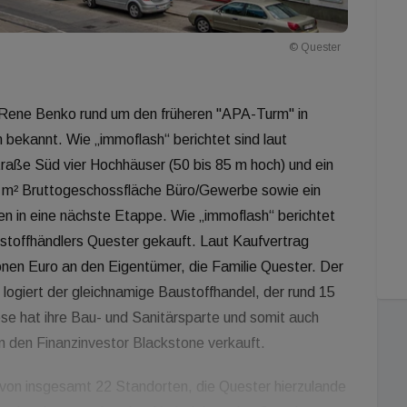
© Quester
Rene Benko rund um den früheren "APA-Turm" in
 bekannt. Wie „immoflash“ berichtet sind laut
raße Süd vier Hochhäuser (50 bis 85 m hoch) und ein
0 m² Bruttogeschossfläche Büro/Gewerbe sowie ein
en in eine nächste Etappe. Wie „immoflash“ berichtet
stoffhändlers Quester gekauft. Laut Kaufvertrag
ionen Euro an den Eigentümer, die Familie Quester. Der
ogiert der gleichnamige Baustoffhandel, der rund 15
se hat ihre Bau- und Sanitärsparte und somit auch
an den Finanzinvestor Blackstone verkauft.
 von insgesamt 22 Standorten, die Quester hierzulande