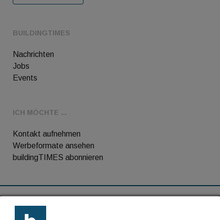
BUILDINGTIMES
Nachrichten
Jobs
Events
ICH MÖCHTE ...
Kontakt aufnehmen
Werbeformate ansehen
buildingTIMES abonnieren
RSS-Feed