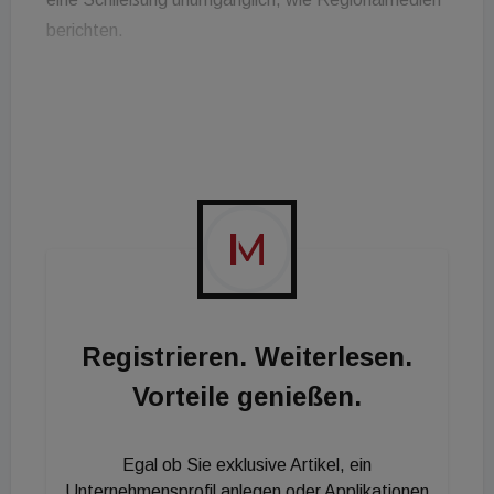
berichten.
Wie berichtet, hatte Wick Ende Februar 2020 ein
Sanierungsverfahren beim Landesgericht Linz
beantragt.
Außerdem gilt: Gemeinsam schaffen wir das!
Registrieren. Weiterlesen.
Vorteile genießen.
Egal ob Sie exklusive Artikel, ein
Unternehmensprofil anlegen oder Applikationen