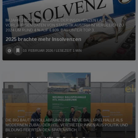
IM JAHR 2025 STIEG DIE ZAHL DER INSOLVENZEN LAUT
VORLÄUFIGEN DATEN VON STATISTIK AUSTRIA IM VERGLEICH ZU
2024 UM RUND 4 % AUF 6.809. BAU UNTER TOP 3.
2025 brachte mehr Insolvenzen
10. FEBRUAR 2026
/ LESEZEIT 1 MIN
DIE BIG BAUT IN HOLLABRUNN EINE NEUE BALLSPIELHALLE ALS
MODERNEN ZUBAU DER HTL. VERTRETER:INNEN AUS POLITIK UND
BILDUNG FEIERTEN DEN SPATENSTICH.