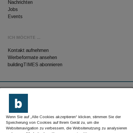
Nachrichten
Jobs
Events
ICH MÖCHTE ...
Kontakt aufnehmen
Werbeformate ansehen
buildingTIMES abonnieren
RSS-Feed
Kontakt
Wenn Sie auf „Alle Cookies akzeptieren“ klicken, stimmen Sie der
Impressum
Speicherung von Cookies auf Ihrem Gerät zu, um die
Websitenavigation zu verbessern, die Websitenutzung zu analysieren
Datenschutz