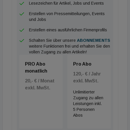
Einbußen kommen.
Lesezeichen für Artikel, Jobs und Events
Erstellen von Pressemitteilungen, Events
Digitale Lösungen zur Bekämpfung
und Jobs
Das Whitepaper unterstreicht die Bedeutung
Erstellen eines ausführlichen Firmenprofils
regelmäßiger und sorgfältiger Wartung von
Schalten Sie über unsere
ABONNEMENTS
Immobilien, um die Entstehung von SBS zu
weitere Funktionen frei und erhalten Sie den
vollen Zugang zu allen Artikeln!
verhindern. Dabei spielt digitale Technologie eine
Schlüsselrolle. PlanRadar stellt in diesem
PRO Abo
Pro Abo
Zusammenhang seine Plattform als Lösung vor, die
monatlich
120,- € / Jahr
es Immobilienverwaltern ermöglicht, den Zustand
20,- € / Monat
exkl. MwSt.
von Gebäuden detailliert zu überwachen,
exkl. MwSt.
Unlimitierter
Wartungsarbeiten effizient zu planen und Mängel
Zugang zu allen
schnell zu beheben. Die SaaS-Tool unterstützt die
Leistungen inkl.
5 Personen
Erstellung digitaler Dokumentationen, die
Abos
Kommunikation zwischen Projektbeteiligten und die
Berichterstellung, um eine lückenlose