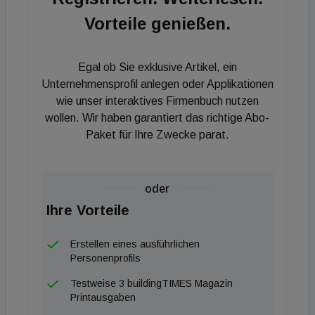
Das SBS wird häufig durch eine Kombination von
Vorteile genießen.
physischen, chemischen und biologischen Faktoren
ausgelöst, die in schlecht gewarteten oder
unzureichend belüfteten Gebäuden auftreten.
Egal ob Sie exklusive Artikel, ein
Besonders in gewerblichen Immobilien wie Büros
Unternehmensprofil anlegen oder Applikationen
wie unser interaktives Firmenbuch nutzen
oder Werkstätten ist das Risiko für SBS hoch, was
wollen. Wir haben garantiert das richtige Abo-
zu erhöhten Krankenständen und einer
Paket für Ihre Zwecke parat.
verminderten Leistungsfähigkeit der Mitarbeiter
führen kann. Der Zustand eines Gebäudes hat
somit direkte Auswirkungen auf das Wohlbefinden
oder
der Personen, die darin leben und arbeiten.
Ihre Vorteile
Unternehmen stehen hier zudem gesetzlich in der
Fürsorgepflicht, die Gesundheit am Arbeitsplatz
Erstellen eines ausführlichen
Personenprofils
sicherzustellen. Für Vermieter von Wohnraum kann
es durch Mietminderungen bis hin zu
Testweise 3 buildingTIMES Magazin
Printausgaben
Schadensersatzansprüchen zu wirtschaftlichen