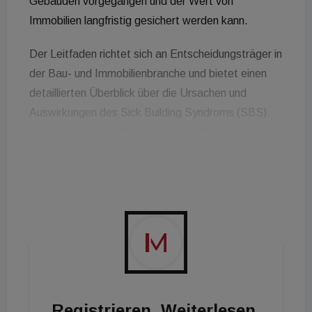
Gebäuden vorgegangen und der Wert von
Immobilien langfristig gesichert werden kann.
Der Leitfaden richtet sich an Entscheidungsträger in
der Bau- und Immobilienbranche und bietet einen
detaillierten Überblick über die Ursachen und
Auswirkungen des Sick Building Syndroms (SBS).
Darüber hinaus stellt er praxisnahe Strategien vor,
um gesundheitsbelastende Mängel am Gebäude
dank Digitalisierung schnell zu verorten, beheben
und künftig vermeiden zu können. Dabei wird auch
die Bedeutung der entsprechenden Maßnahmen auf
den wirtschaftlichen Erfolg eines
Immobilienportfolios berücksichtigt.
Luft als Auslöser
Registrieren. Weiterlesen.