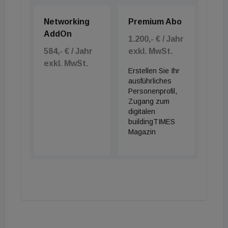
Nachverfolgung von Instandhaltungsmaßnahmen
Networking
Premium Abo
sicherzustellen.
AddOn
1.200,- € / Jahr
Das Whitepaper finden Sie
hier
584,- € / Jahr
exkl. MwSt.
exkl. MwSt.
Erstellen Sie Ihr
&nbsp;
ausführliches
Personenprofil,
&nbsp;
Zugang zum
digitalen
buildingTIMES
Magazin